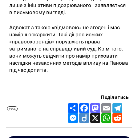
лише з ініціативи підозрюваного і заявляється
в письмовому вигляді.
Адвокат з такою «відмовою» не згоден і має
намір її оскаржити. Такі дії російських
«правоохоронців» порушують права
затриманого на справедливий суд. Крім того,
вони можуть свідчити про намір приховати
наслідки незаконних методів впливу на Панова
під час допитів.
Поділитись
Share
Facebook
Mastodon
Email
Telegr
#ФСБ
Messenger
Diigo
X
WhatsApp
Reddit