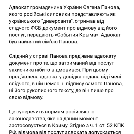
Адвокат громадянина України Євгена Панова,
якого російські силовики представляють як
українського “диверсанта”, отримав від
слідчого ФСБ документ про відмову від його
послуг, передають «События Крыма». Адвокат
був найнятий сім’єю Панова.
Слідчий у справі Панова пред’явив адвокату
документ про те, що затриманий від послуг
захисника нібито відмовився. При цьому
пред’явлена адвокату довідка подана від імені
слідчого, в ній немає ні підпису самого Панова,
ні його рукописного тексту, де він пише про
свою відмову.
Це суперечить нормам російського
законодавства, яке на даний момент
застосовується в Криму. Згідно з ч. 1 ст. 52 КПК
РФ, відмова від послуг адвоката допускається