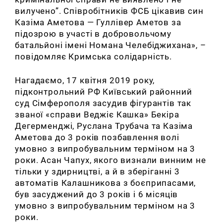
вилучено”. Співробітників ФСБ цікавив син
Казіма Аметова — Гуллівер Аметов за
підозрою в участі в добровольчому
батальйоні імені Номана Челебіджихана», –
повідомляє Кримська солідарність.
Нагадаємо, 17 квітня 2019 року,
підконтрольний РФ Київський районний
суд Сімферополя засудив фігурантів так
званої «справи Веджіє Кашка» Бекіра
Дегерменджі, Руслана Трубача та Казіма
Аметова до 3 років позбавлення волі
умовно з випробувальним терміном на 3
роки. Асан Чапух, якого визнали винним не
тільки у здирництві, а й в зберіганні 3
автоматів Калашникова з боєприпасами,
був засуджений до 3 років і 6 місяців
умовно з випробувальним терміном на 3
роки.