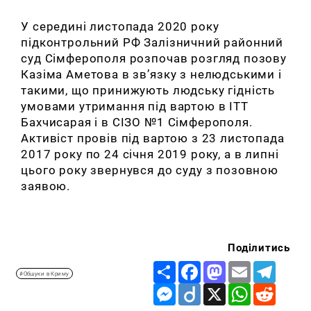
У середині листопада 2020 року
підконтрольний РФ Залізничний районний
суд Сімферополя розпочав розгляд позову
Казіма Аметова в зв’язку з нелюдськими і
такими, що принижують людську гідність
умовами утримання під вартою в ІТТ
Бахчисарая і в СІЗО №1 Сімферополя.
Активіст провів під вартою з 23 листопада
2017 року по 24 січня 2019 року, а в липні
цього року звернувся до суду з позовною
заявою.
Поділитись
Share
Facebook
Mastodon
Email
Telegr
#Обшуки в Криму
Messenger
Diigo
X
WhatsApp
Reddit