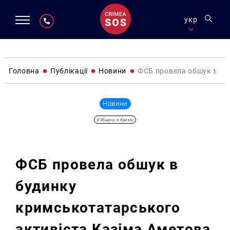
укр
Головна
Публікації
Новини
ФСБ провела обшук в бу
Новини
#Обшуки в Криму
ФСБ провела обшук в
будинку
кримськотатарського
активіста Казіма Аметова