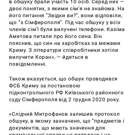
в обшуку брали участь 10 осіб. Серед них —
двоє понятих, з якими сім’я не знайома. На
його питання “Звідки ви?”, вони відповіли,
що “з Сімферополя”. Під час обшуку у всіх
членів сім’ї були вилучені телефони. Казіма
Аметова питали про його сина. Він
пояснив, що син на заробітках за межами
Криму. З літератури співробітники хотіли
вилучити Коран», — йдеться в
повідомленні.
Також вказується, що обшук проводився
ФСБ Криму за постановою
підконтрольного РФ Київського районного
суду Сімферополя від 2 грудня 2020 року.
«Слідчий Митрофанов залишив протокол
обшуку, в якому зазначено, що “предметів і
документів, що мають значення для
кримінальної справи не виявлено і не