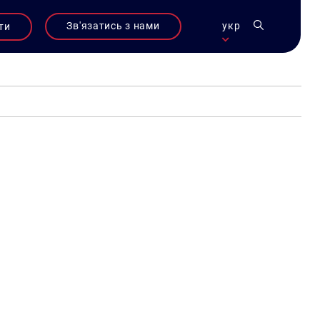
Зв'язатись з нами
укр
ти