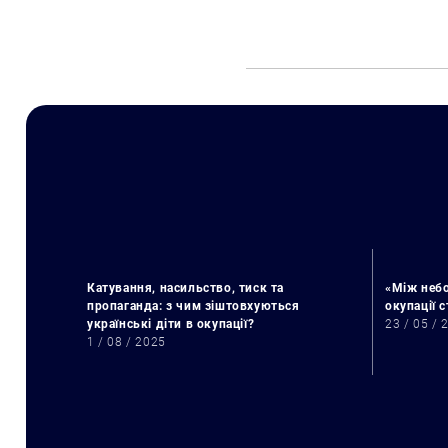
Катування, насильство, тиск та
«Між небо
пропаганда: з чим зіштовхуються
окупації 
українські діти в окупації?
23 / 05 / 
1 / 08 / 2025