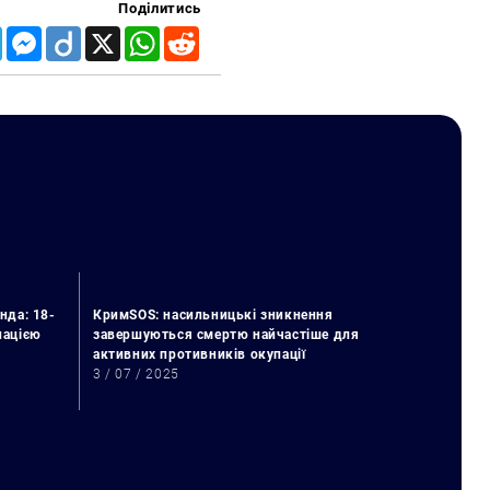
Поділитись
Telegram
Messenger
Diigo
X
WhatsApp
Reddit
нда: 18-
КримSOS: насильницькі зникнення
упацією
завершуються смертю найчастіше для
активних противників окупації
3 / 07 / 2025