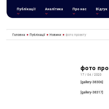
Публікації
Аналітика
Про нас
Відгук
Головна
Публікації
Новини
фото проекту
фото про
17 / 04 / 2020
[gallery-38306]
[gallery-38317]