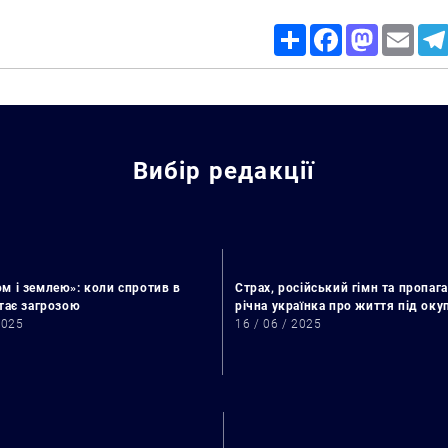
Share
Facebook
Mastodon
Email
Вибір редакції
м і землею»: коли спротив в
Страх, російський гімн та пропага
стає загрозою
річна українка про життя під ок
2025
16 / 06 / 2025