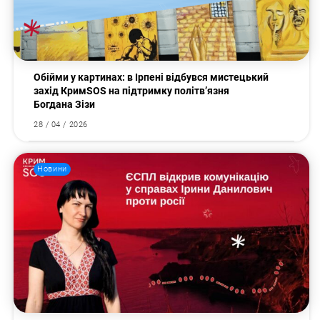
Пошук за запитом:
Обійми у картинах: в Ірпені відбувся мистецький
захід КримSOS на підтримку політв’язня
Богдана Зізи
28 / 04 / 2026
Новини