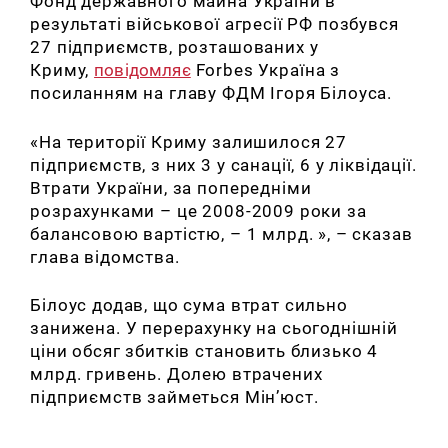
Фонд державного майна України в
результаті військової агресії РФ позбувся
27 підприємств, розташованих у
Криму,
повідомляє
Forbes Україна з
посиланням на главу ФДМ Ігоря Білоуса.
«На території Криму залишилося 27
підприємств, з них 3 у санації, 6 у ліквідації.
Втрати України, за попередніми
розрахунками – це 2008-2009 роки за
балансовою вартістю, – 1 млрд. », – сказав
глава відомства.
Білоус додав, що сума втрат сильно
занижена.
У перерахунку на сьогоднішній
ціни обсяг збитків становить близько 4
млрд. гривень.
Долею втрачених
підприємств займеться Мін’юст.