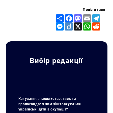
Поділитись
Share
Facebook
Mastodon
Email
Telegr
Messenger
Diigo
X
WhatsApp
Reddit
Вибір редакції
Катування, насильство, тиск та
пропаганда: з чим зіштовхуються
українські діти в окупації?