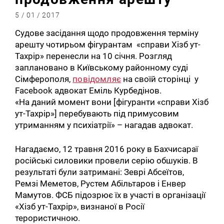
5 / 01 / 2017
Судове засідання щодо продовження терміну
арешту чотирьом фігурантам «справи Хізб ут-
Тахрір» перенесли на 10 січня. Розгляд
заплановано в Київському районному суді
Сімферополя,
повідомляє
на своїй сторінці у
Facebook адвокат Еміль Курбедінов.
«На даний момент вони [фігуранти «справи Хізб
ут-Тахрір»] перебувають під примусовим
утриманням у психіатрії» – нагадав адвокат.
Нагадаємо, 12 травня 2016 року в Бахчисараї
російські силовики провели серію обшуків. В
результаті були затримані: Зеврі Абсеїтов,
Ремзі Меметов, Рустем Абільтаров і Енвер
Мамутов. ФСБ підозрює їх в участі в організації
«Хізб ут-Тахрір», визнаної в Росії
терористичною.