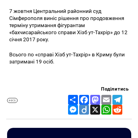
7 жовтня Центральний районний суд
Сімферополя виніс рішення про продовження
терміну утримання фігурантам
«бахчисарайського справи Хізб ут-Тахрір» до 12
січня 2017 року.
Всього по «справі Хізб ут-Тахрір» в Криму були
затримані 19 осіб.
Поділитись
Share
Facebook
Mastodon
Email
Telegr
#ФСБ
Messenger
Diigo
X
WhatsApp
Reddit