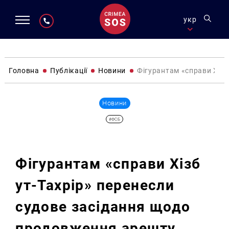
укр
Головна
Публікації
Новини
Фігурантам «справи Хізб
Новини
#ФСБ
Фігурантам «справи Хізб
ут-Тахрір» перенесли
судове засідання щодо
продовження арешту