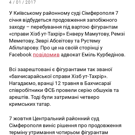
4 / 01 / 2017
У Київському районному суді Сімферополя 7
січня відбудеться продовження запобіжного
заходу – перебування під вартою фігурантам
«справи Хізб ут-Тахрір» Енверу Мамутову, Ремзі
Меметову, Зеврі Абсеітову та Рустему
Абільтарову. Про це на своїй сторінці у
Facebook
повідомив
адвокат Еміль Курбедінов.
Всі заарештовані є фігурантами так званої
«бахчисарайської справи Хізб ут-Тахрір».
Нагадаємо, вранці 12 травня в Бахчисараї
співробітники ФСБ провели серію обшуків та
арештів. Тоді були затримані четверо
кримських татар.
7 жовтня Центральний районний суд
Сімферополя виніс рішення про продовження
терміну утримання чотирьом фігурантам