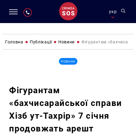
укр
Головна
Публікації
Новини
Фігурантам «бахчисарайс
Новини
Фігурантам
«бахчисарайської справи
Хізб ут-Тахрір» 7 січня
продовжать арешт