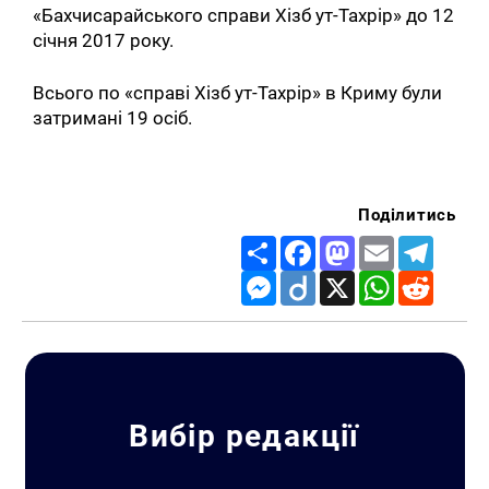
«Бахчисарайського справи Хізб ут-Тахрір» до 12
січня 2017 року.
Всього по «справі Хізб ут-Тахрір» в Криму були
затримані 19 осіб.
Поділитись
Share
Facebook
Mastodon
Email
Telegr
Messenger
Diigo
X
WhatsApp
Reddit
Вибір редакції