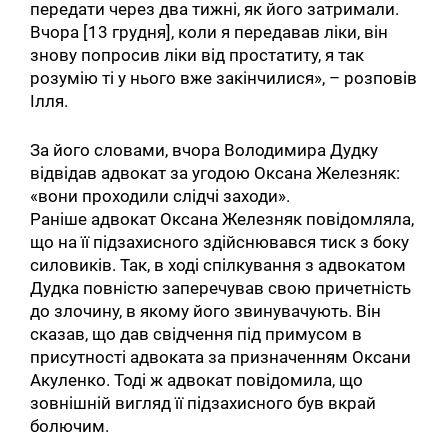
передати через два тижні, як його затримали.
Вчора [13 грудня], коли я передавав ліки, він
знову попросив ліки від простатиту, я так
розумію ті у нього вже закінчилися», – розповів
Ілля.
За його словами, вчора Володимира Дудку
відвідав адвокат за угодою Оксана Железняк:
«вони проходили слідчі заходи».
Раніше адвокат Оксана Железняк повідомляла,
що на її підзахисного здійснювався тиск з боку
силовиків. Так, в ході спілкування з адвокатом
Дудка повністю заперечував свою причетність
до злочину, в якому його звинувачують. Він
сказав, що дав свідчення під примусом в
присутності адвоката за призначенням Оксани
Акуленко. Тоді ж адвокат повідомила, що
зовнішній вигляд її підзахисного був вкрай
болючим.