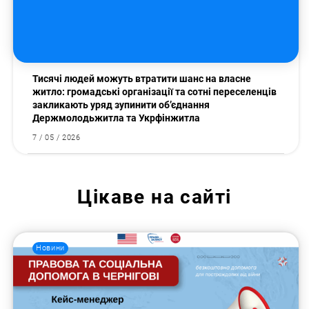
Тисячі людей можуть втратити шанс на власне
житло: громадські організації та сотні переселенців
закликають уряд зупинити об’єднання
Держмолодьжитла та Укрфінжитла
7 / 05 / 2026
Цікаве на сайті
Новини