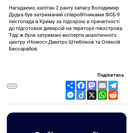
Нагадаємо, капітан 2 рангу запасу Володимир
Дудка був затриманий співробітниками ФСБ 9
листопада в Криму за підозрою в причетності
до підготовки диверсій на території півострова.
Тоді ж були затримані експерти аналітичного
центру «Номос» Дмитро Штибліков та Олексій
Бессарабов.
Поділитись
Share
Facebook
Mastodon
Email
Telegr
#СІЗО
Messenger
Diigo
X
WhatsApp
Reddit