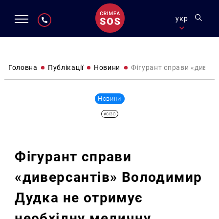
укр
Головна
Публікації
Новини
Фігурант справи «дивер
Новини
#СІЗО
Фігурант справи
«диверсантів» Володимир
Дудка не отримує
необхідну медичну