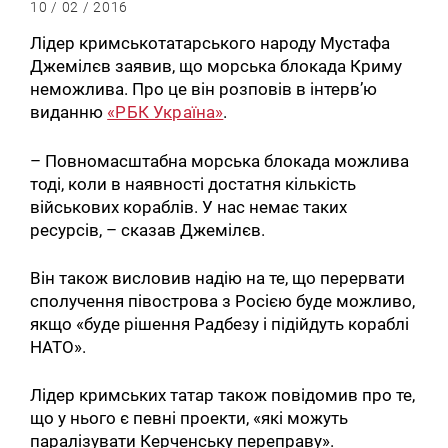
10 / 02 / 2016
Лідер кримськотатарського народу Мустафа
Джемілєв заявив, що морська блокада Криму
неможлива. Про це він розповів в інтерв’ю
виданню
«РБК Україна»
.
– Повномасштабна морська блокада можлива
тоді, коли в наявності достатня кількість
військових кораблів. У нас немає таких
ресурсів, – сказав Джемілєв.
Він також висловив надію на те, що перервати
сполучення півострова з Росією буде можливо,
якщо «буде рішення Радбезу і підійдуть кораблі
НАТО».
Лідер кримських татар також повідомив про те,
що у нього є певні проекти, «які можуть
паралізувати Керченську переправу».