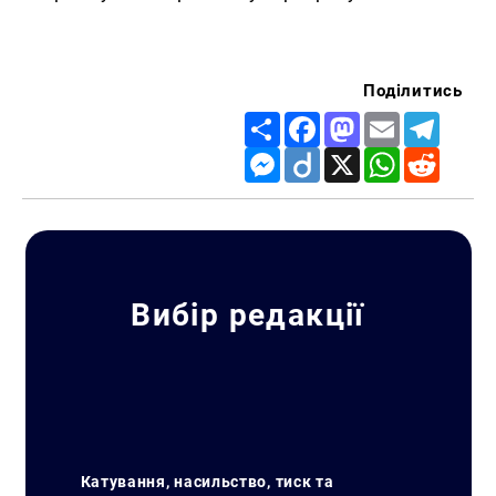
Поділитись
Share
Facebook
Mastodon
Email
Telegr
Messenger
Diigo
X
WhatsApp
Reddit
Вибір редакції
Катування, насильство, тиск та