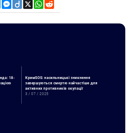
Telegram
Messenger
Diigo
X
WhatsApp
Reddit
нда: 18-
КримSOS: насильницькі зникнення
упацією
завершуються смертю найчастіше для
активних противників окупації
3 / 07 / 2025