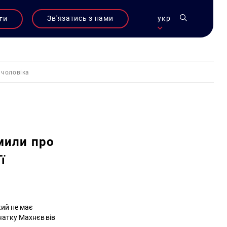
Зв'язатись з нами
укр
ти
 чоловіка
мили про
ї
кий не має
очатку Махнєв вів