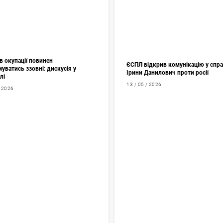
в окупації повинен
ЄСПЛ відкрив комунікацію у спр
уватись ззовні: дискусія у
Ірини Данилович проти росії
лі
13 / 05 / 2026
/ 2026