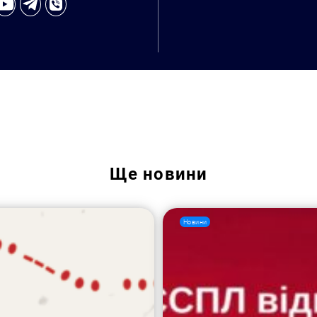
Пошук за запитом:
Ще
новини
Новини