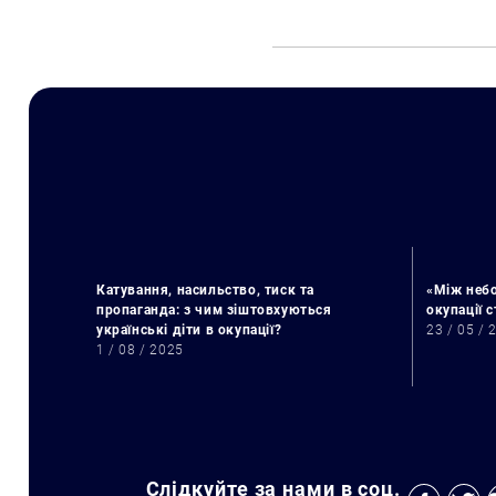
Катування, насильство, тиск та
«Між небо
пропаганда: з чим зіштовхуються
окупації 
українські діти в окупації?
23 / 05 / 
1 / 08 / 2025
Слідкуйте за нами в соц.