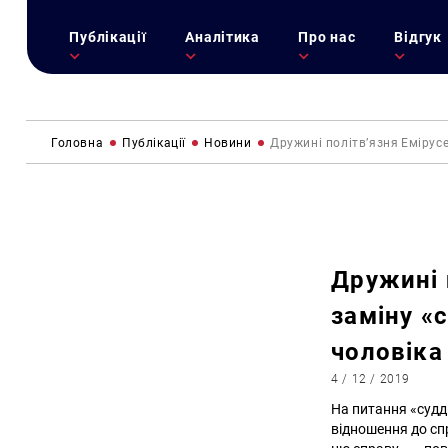
Публікації
Аналітика
Про нас
Відгук
Головна
Публікації
Новини
Дружині політв’язня Емірусе
Дружині 
заміну «с
чоловіка
4 / 12 / 2019
На питання «судді
відношення до спр