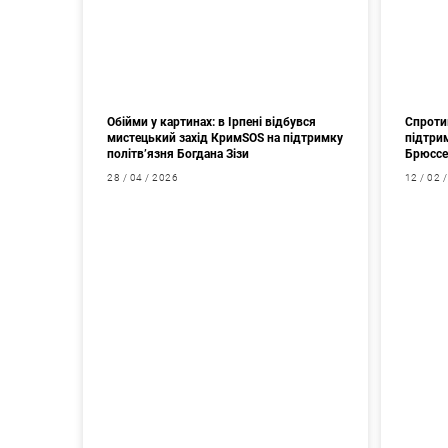
Обійми у картинах: в Ірпені відбувся
Спроти
мистецький захід КримSOS на підтримку
підтрим
політв’язня Богдана Зізи
Брюссе
28 / 04 / 2026
12 / 02 