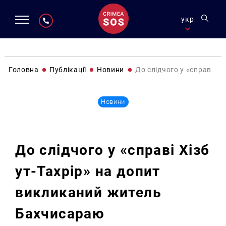
укр
Головна
Публікації
Новини
До слідчого у «справі Х
Новини
До слідчого у «справі Хізб
ут-Тахрір» на допит
викликаний житель
Бахчисараю