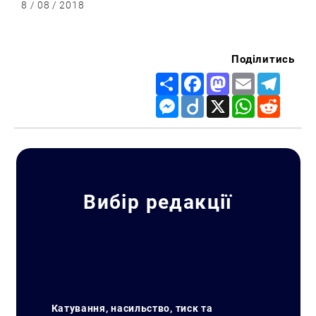
8 / 08 / 2018
Поділитись
Share
Facebook
Mastodon
Email
Telegr
Messenger
Diigo
X
WhatsApp
Reddit
Вибір редакції
Катування, насильство, тиск та