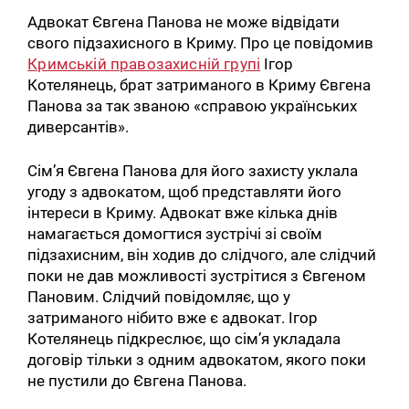
Адвокат Євгена Панова не може відвідати
свого підзахисного в Криму. Про це повідомив
Кримській правозахисній групі
Ігор
Котелянець, брат затриманого в Криму Євгена
Панова за так званою «справою українських
диверсантів».
Сім’я Євгена Панова для його захисту уклала
угоду з адвокатом, щоб представляти його
інтереси в Криму. Адвокат вже кілька днів
намагається домогтися зустрічі зі своїм
підзахисним, він ходив до слідчого, але слідчий
поки не дав можливості зустрітися з Євгеном
Пановим. Слідчий повідомляє, що у
затриманого нібито вже є адвокат. Ігор
Котелянець підкреслює, що сім’я укладала
договір тільки з одним адвокатом, якого поки
не пустили до Євгена Панова.