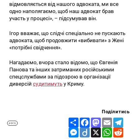
відмовляється від нашого адвоката, ми все
одно наполягаємо, щоб наш адвокат брав
участь у процесі», – підсумував він.
Ігор вважає, що слідчі спеціально не пускають
адвоката, щоб продовжити «вибивати» з Жені
«потрібні свідчення».
Нагадаємо, вчора стало відомо, що Євгенія
Панова та інших затриманих російськими
спецслужбами за підозрою в організації
диверсій
судитимуть
у Криму.
Поділитись
Share
Facebook
Mastodon
Email
Telegr
#ФСБ
Messenger
Diigo
X
WhatsApp
Reddit