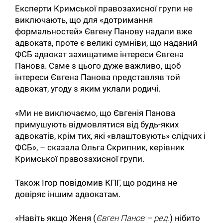
Експерти Кримської правозахисної групи не
виключають, що для «дотримання
формальностей» Євгену Панову надали вже
адвоката, проте є великі сумніви, що наданий
ФСБ адвокат захищатиме інтереси Євгена
Панова. Саме з цього дуже важливо, щоб
інтереси Євгена Панова представляв той
адвокат, угоду з яким уклали родичі.
«Ми не виключаємо, що Євгенія Панова
примушують відмовлятися від будь-яких
адвокатів, крім тих, які «влаштовують» слідчих і
ФСБ», – сказала Ольга Скрипник, керівник
Кримської правозахисної групи.
Також Ігор повідомив КПГ, що родина не
довіряє іншим адвокатам.
«Навіть якщо Женя (
Євген Панов – ред.
) нібито