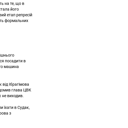
ь на те, що в
стала його
вий етап репресій
іть формальних
нішнього
ися посадити в
ого машина
к від Ібрагімова
ідомив глава ЦВК
ок не виходив.
и їхати в Судак,
рова з