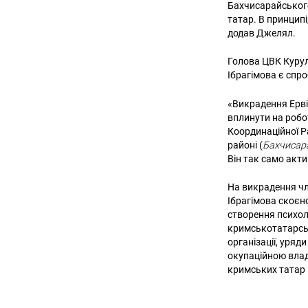
Бахчисарайського
татар. В принципі
додав Джелял.
Голова ЦВК Куру
Ібрагімова є спр
«Викрадення Ервін
вплинути на робот
Координаційної Р
районі (
Бахчисара
Він так само акти
На викрадення чл
Ібрагімова скоєн
створення психоло
кримськотатарськ
організації, уряд
окупаційною влад
кримських татар 