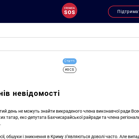
Підтрима
Статті
#ФСБ
нів невідомості
тий день не можуть знайти викраденого члена виконавчої ради Все
их татар, екс-депутата Бахчисарайської райради та члена регіонал
а.
ії, обшуки і зникнення в Криму з’являються доволі часто. Але випа