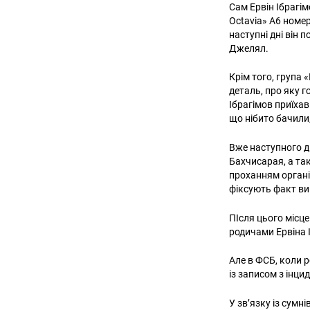
Сам Ервін Ібрагі
Octavia» А6 номер
наступні дні він 
Джелял.
Крім того, група
деталь, про яку г
Ібрагімов приїха
що нібито бачили
Вже наступного дн
Бахчисарая, а та
проханням органі
фіксують факт в
ПІсля цього місце
родичами Ервіна 
Але в ФСБ, коли ро
із записом з інци
У зв’язку із сумн