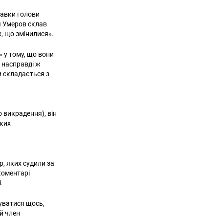
ставки голови
я Умеров склав
, що змінилися».
 у тому, що вони
 насправді ж
и складається з
 викрадення), він
яких
р, яких судили за
коментарі
і.
буватися щось,
ий член