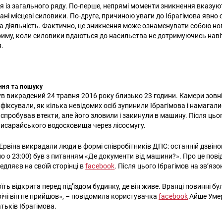
я із загального ряду. По-перше, непрямі моменти зникнення вказуют
ні місцеві силовики. По-друге, причиною уваги до Ібрагімова явно 
а діяльність. Фактично, це зникнення може ознаменувати собою но
иму, коли силовики вдаються до насильства не дотримуючись нав
я.
ння та пошуку
був викрадений 24 травня 2016 року близько 23 години. Камери зов
фіксували, як кілька невідомих осіб зупинили Ібрагімова і намагал
 спробував втекти, але його зловили і закинули в машину. Після ць
хчисарайського водосховища через лісосмугу.
Ервіна викрадали люди в формі співробітників ДПС: останній дзвіно
о о 23:00) був з питанням «Де документи від машини?». Про це пов
едляєв на своїй сторінці в
facebook
. Після цього Ібрагімов на зв’яз
ть відкрита перед під’їздом будинку, де він живе. Вранці повинні бул
річі він не прийшов», – повідомила користувачка
facebook
Айше Уме
тьків Ібрагімова.