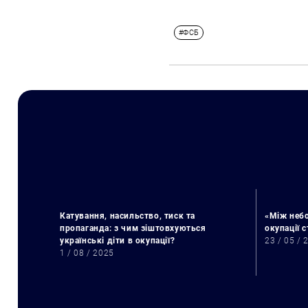
#ФСБ
Катування, насильство, тиск та
«Між небо
пропаганда: з чим зіштовхуються
окупації 
українські діти в окупації?
23 / 05 / 
1 / 08 / 2025