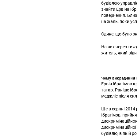
будівлею управлі
знайти Ервіна Ібр
повернення. Близь
на жаль, поки усп
Єдине, що було з
На них через тиж
житель, який відн
Чому викрадення 
Ервін Ібрагімов 
татар. Раніше Іб
меджліс після с
Ще в серпні 2014
Ібрагімов, прийня
дискримінаційною
дискримінаційної 
будівлю, в якій 