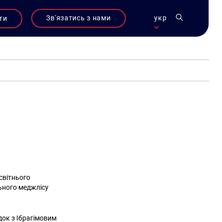
Зв'язатись з нами
укр
ти
світнього
ьного меджлісу
док з Ібрагімовим