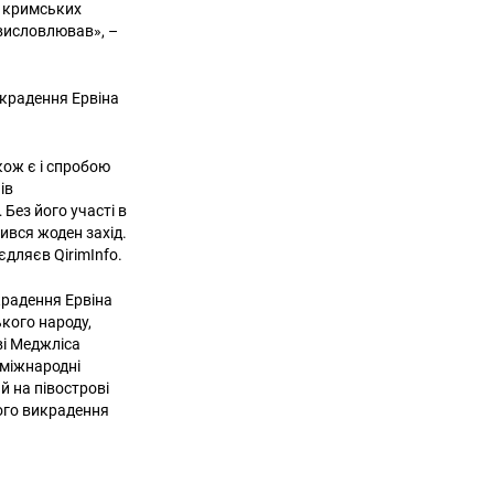
у кримських
 висловлював», –
крадення Ервіна
кож є і спробою
ів
Без його участі в
ився жоден захід.
єдляєв QirimInfo.
крадення Ервіна
кого народу,
ві Меджліса
 міжнародні
й на півострові
кого викрадення