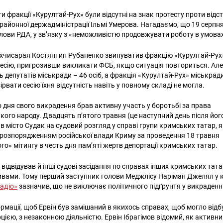
ти фракції «Курултай-Рух» були відсутні на знак протесту проти від
районної держадміністрації Ільмі Умерова. Нагадаємо, що 19 серпн
ови РДА, у зв’язку з «неможливістю продовжувати роботу в умовах
хчисарая Костянтин Рубаненко звинуватив фракцію «Курултай-Рух»
сесію, пригрозивши викликати ФСБ, якщо ситуація повториться. Але
ь депутатів міськради – 46 осіб, а фракція «Курултай-Рух» міськрад
зірвати сесію їхня відсутність навіть у повному складі не могла.
о дня свого викрадення брав активну участь у боротьбі за права
ого народу. Двадцять п’ятого травня (це наступний день після його
в місто Судак на судовий розгляд у справі групи кримських татар, 
розпорядженням російської влади Криму за проведення 18 травня
го» мітингу в честь дня пам’яті жертв депортації кримських татар.
 відвідував й інші судові засідання по справах інших кримських тата
вами. Тому перший заступник голови Меджлісу Наріман Джелял у 
адіо»
зазначив, що не виключає політичного підґрунтя у викраденн
ормації, щоб Ервін був замішаний в якихось справах, щоб могло від
Пошук за запитом:
цією, з незаконною діяльністю. Ервін Ібрагімов відомий, як активн