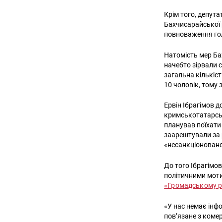
Крім того, депута
Бахчисарайської 
повноваження гол
Натомість мер Ба
начебто зірвали 
загальна кількіст
10 чоловік, тому 
Ервін Ібрагімов д
кримськотатарськ
планував поїхати 
заарештували за 
«несанкціоновано
До того Ібрагімов
політичними моти
«Громадському р
«У нас немає інф
пов’язане з комер