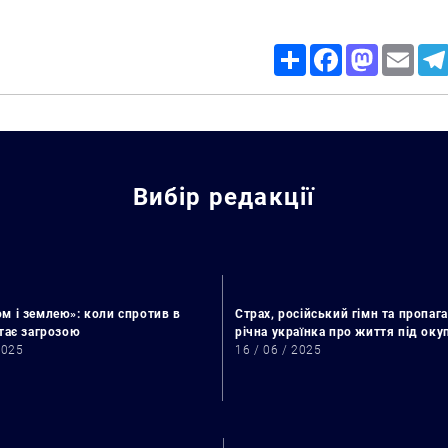
Share
Facebook
Mastodon
Email
Вибір редакції
м і землею»: коли спротив в
Страх, російський гімн та пропага
стає загрозою
річна українка про життя під ок
2025
16 / 06 / 2025