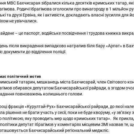
ння МВС Бахчисарая зібралися кілька десятків кримських татар, як
агімова. Родичі Ібрагімова оголосили про винагороду в 1 мільйон ру
кі та друзі Ервіна, як і активісти, докладають власні зусилля для йо
іхом не увінчалися.
найдене – це паспорт, водійське посвідчення і трудова книжка викр
день після викрадення випадково натрапив біля бару «Арпат» в Бах
іс документи до відділення поліції.
має політичний мотив
кримський татарин, мешканець міста Бахчисарай, член Світового ко
рагімов обирався депутатом Бахчисарайської райради, а згодом очо
кладання повноважень колишнього голови.
 році фракція «Курултай-Рух» Бахчисарайської райради, до якої нал
ла рішення не брати участь у сесії, поки не буде кворуму, «у зв’язку 
 політикою, яку проводить мер щодо кримських татар». Як прикла
політики депутат Ібрагімов у коментарях місцевим ЗМІ назвав те, щ
розташовується Бахчисарайський регіональний меджліс.