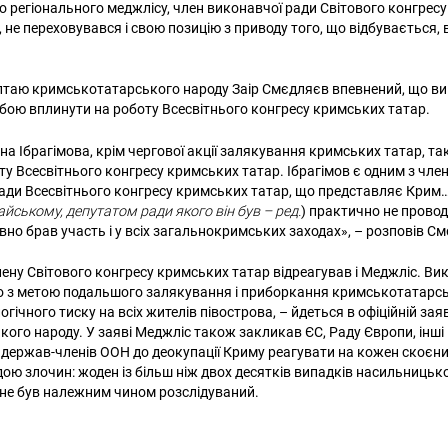
 регіонального меджлісу, член виконавчої ради Світового конгрес
, не переховувався і свою позицію з приводу того, що відбувається,
лтаю кримськотатарського народу Заір Смєдляєв впевнений, що ви
обою вплинути на роботу Всесвітнього конгресу кримських татар.
а Ібрагімова, крім чергової акції залякування кримських татар, та
у Всесвітнього конгресу кримських татар. Ібрагімов є одним з член
ади Всесвітнього конгресу кримських татар, що представляє Крим… 
йському, депутатом ради якого він був – ред.
) практично не провод
вно брав участь і у всіх загальнокримських заходах», – розповів См
ену Світового конгресу кримських татар відреагував і Меджліс. Ви
о з метою подальшого залякування і приборкання кримськотатарсь
гічного тиску на всіх жителів півострова, – йдеться в офіційній зая
ого народу. У заяві Меджліс також закликав ЄС, Раду Європи, інші
и держав-членів ООН до деокупації Криму реагувати на кожен скоєни
ою злочин: жоден із більш ніж двох десятків випадків насильниць
не був належним чином розслідуваний.