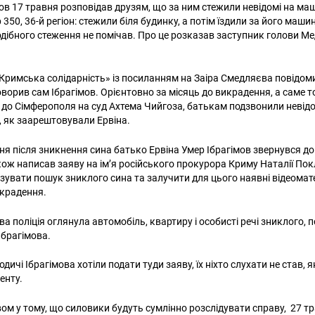
мов 17 травня розповідав друзям, що за ним стежили невідомі на ма
 350, 36-й регіон: стежили біля будинку, а потім їздили за його маши
подібного стеження не помічав. Про це розказав заступник голови М
 «Кримська солідарність» із посиланням на Заіра Смедляєва повідом
оворив сам Ібрагімов. Орієнтовно за місяць до викрадення, а саме то
в до Сімферополя на суд Ахтема Чийгоза, батькам подзвонили невідом
, як заарештовували Ервіна.
я після зникнення сина батько Ервіна Умер Ібрагімов звернувся до 
кож написав заяву на ім’я російського прокурора Криму Наталії Пок
зувати пошук зниклого сина та залучити для цього наявні відеомате
икрадення.
ва поліція оглянула автомобіль, квартиру і особисті речі зниклого, 
Ібрагімова.
дичі Ібрагімова хотіли подати туди заяву, їх ніхто слухати не став, я
денту.
івом у тому, що силовики будуть сумлінно розслідувати справу, 27 т