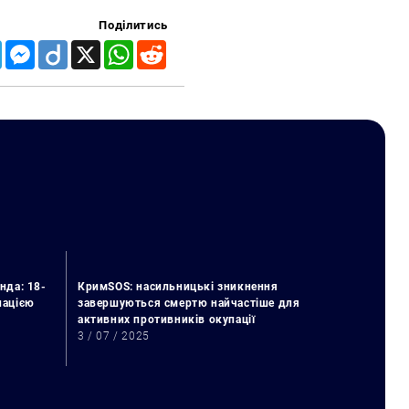
Поділитись
Telegram
Messenger
Diigo
X
WhatsApp
Reddit
нда: 18-
КримSOS: насильницькі зникнення
упацією
завершуються смертю найчастіше для
активних противників окупації
3 / 07 / 2025