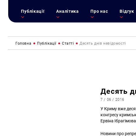
Публікації
Аналітика
Про нас
Відгук
Головна
Публікації
Статті
Десять днів невідомості
Десять д
7 / 06 / 2016
У Криму вже деся
конгресу кримськ
Ервіна Ібрагімов
Новини про репрес