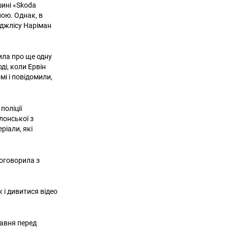
шині «Skoda
ною. Однак, в
еджлісу Наріман
ила про ще одну
ді, коли Ервін
і і повідомили,
поліції
лонської з
ріали, які
поговорила з
к і дивитися відео
равня перед