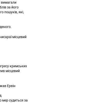
і вимагали
блів за його
го пошуків, які,
аденого.
чисараї місцевий
нгресу кримських
лив місцевий
ежав Ервін
з
д
о мер судиться за