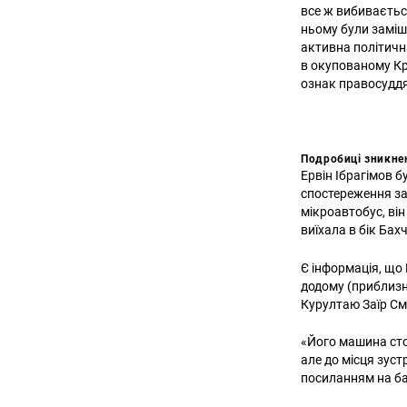
все ж вибиваєтьс
ньому були заміша
активна політичн
в окупованому Кр
ознак правосудд
Подробиці зникне
Ервін Ібрагімов 
спостереження за
мікроавтобус, він
виїхала в бік Ба
Є інформація, що 
додому (приблизн
Курултаю Заїр См
«Його машина стої
але до місця зуст
посиланням на ба