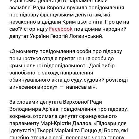
Українська делегація в Парламентській
асамблеї Ради Європи вручила повідомлення
про підозру французьким депутатам, які
незаконно відвідали Крим цього літа. Про це на
своїй сторінці у
Facebook
повідомив народний
депутат України Георгій Логвинський.
«З моменту повідомлення особи про підозру
починається стадія притягнення особи до
кримінальної відповідальності. Далі вибір
запобіжного заходу, направлення
обвинувального акта до суду, судовий розгляд і
винесення вироку», — написав він.
За словами депутата Верховної Ради
Володимира Ар’єва, повідомлення про підозру,
зокрема, отримала депутат французського
парламенту Марі-Крістін Даллоз. «Підозри для
[депутатів] Тьєррі Маріані та Поццо ді Борго, які
ганебно втекли з сесії, передамо через голову