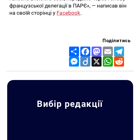
французської делегації в ПАРЄ», — написав він
на своїй сторінці у
Facebook
.
Поділитись
Share
Facebook
Mastodon
Email
Telegr
Messenger
Diigo
X
WhatsApp
Reddit
Вибір редакції