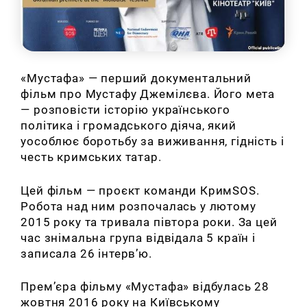
«Мустафа» — перший документальний
фільм про Мустафу Джемілєва. Його мета
— розповісти історію українського
політика і громадського діяча, який
уособлює боротьбу за виживання, гідність і
честь кримських татар.
Цей фільм — проєкт команди КримSOS.
Робота над ним розпочалась у лютому
2015 року та тривала півтора роки. За цей
час знімальна група відвідала 5 країн і
записала 26 інтерв’ю.
Прем’єра фільму «Мустафа» відбулась 28
жовтня 2016 року на Київському