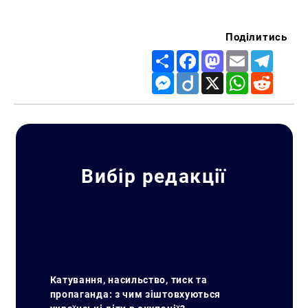
Поділитись
Share
Facebook
Mastodon
Email
Telegr
Messenger
Diigo
X
WhatsApp
Reddit
Вибір редакції
Катування, насильство, тиск та
пропаганда: з чим зіштовхуються