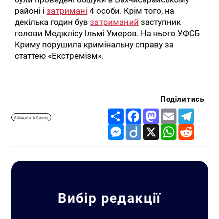
районі і
затримані
4 особи. Крім того, на
декілька годин був
затриманий
заступник
голови Меджлісу Ільмі Умеров. На нього УФСБ
Криму порушила кримінальну справу за
статтею «Екстремізм».
Поділитись
Share
Facebook
Mastodon
Email
Telegr
#Обшуки в Криму
Messenger
Diigo
X
WhatsApp
Reddit
Вибір редакції