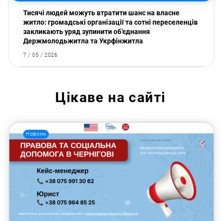
Тисячі людей можуть втратити шанс на власне
житло: громадські організації та сотні переселенців
закликають уряд зупинити об’єднання
Держмолодьжитла та Укрфінжитла
7 / 05 / 2026
Цікаве на сайті
Новини