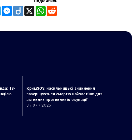
Поділитись
Telegram
Messenger
Diigo
X
WhatsApp
Reddit
нда: 18-
КримSOS: насильницькі зникнення
упацією
завершуються смертю найчастіше для
активних противників окупації
3 / 07 / 2025