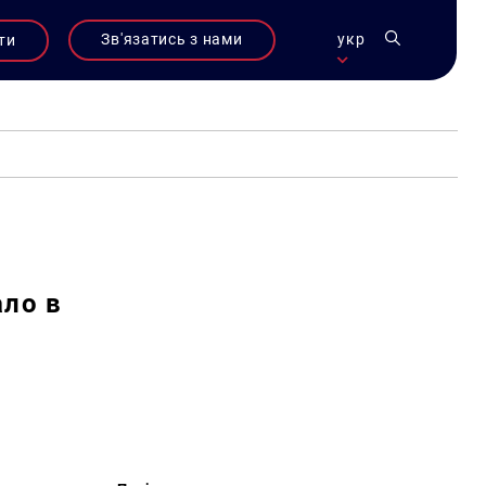
Зв'язатись з нами
укр
ти
ало в