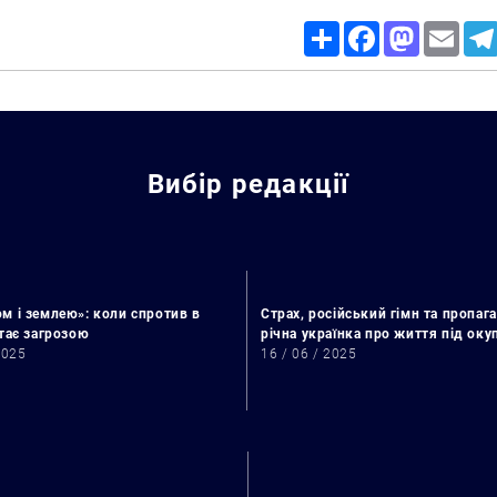
Share
Facebook
Mastodon
Email
Вибір редакції
м і землею»: коли спротив в
Страх, російський гімн та пропага
стає загрозою
річна українка про життя під ок
2025
16 / 06 / 2025