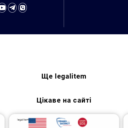
Ще
legalitem
Пошук за запитом:
Цікаве на сайті
legalitem