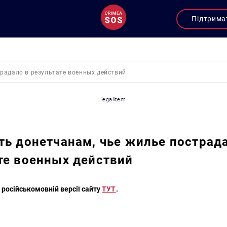
Підтрима
традало в результате военных действий
legalitem
ть донетчанам, чье жилье пострад
те военных действий
 російськомовній версії сайту
ТУТ
.