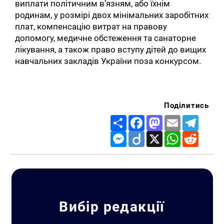
виплати політичним в’язням, або їхнім
родинам, у розмірі двох мінімальних заробітних
плат, компенсацію витрат на правову
допомогу, медичне обстеження та санаторне
лікування, а також право вступу дітей до вищих
навчальних закладів України поза конкурсом.
Поділитись
Share
Facebook
Mastodon
Email
Telegr
Messenger
Diigo
X
WhatsApp
Reddit
Вибір редакції