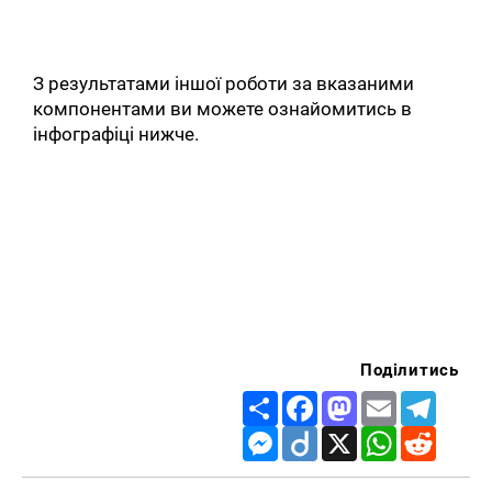
З результатами іншої роботи за вказаними
компонентами ви можете ознайомитись в
інфографіці нижче.
Поділитись
Share
Facebook
Mastodon
Email
Telegr
Messenger
Diigo
X
WhatsApp
Reddit