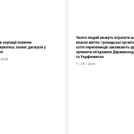
Тисячі людей можуть втратити ш
в окупації повинен
власне житло: громадські організа
уватись ззовні: дискусія у
сотні переселенців закликають у
лі
зупинити об’єднання Держмоло
та Укрфінжитла
/ 2026
7 / 05 / 2026