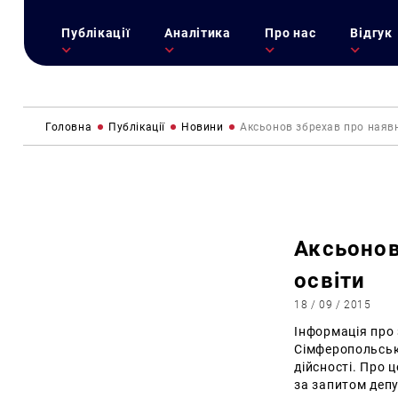
Публікації
Аналітика
Про нас
Відгук
Головна
Публікації
Новини
Аксьонов збрехав про наявні
Аксьонов
освіти
18 / 09 / 2015
Інформація про
Сімферопольськ
дійсності.
Про 
за запитом депу