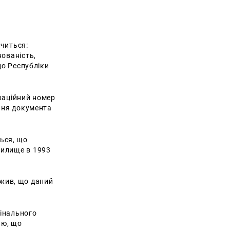
ачиться:
нованість,
до Республіки
раційний номер
ання документа
ься, що
чилище в 1993
жив, що даний
мінального
аю, що