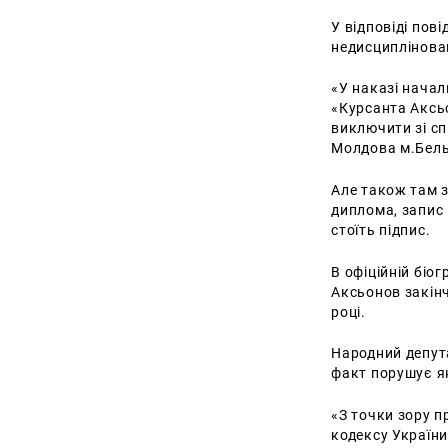
У відповіді пов
недисциплінова
«У наказі начал
«Курсанта Аксь
виключити зі сп
Молдова м.Бель
Але також там з
диплома, запис 
стоїть підпис.
В офіційній біог
Аксьонов закін
році.
Народний депут
факт порушує як
«З точки зору п
кодексу України