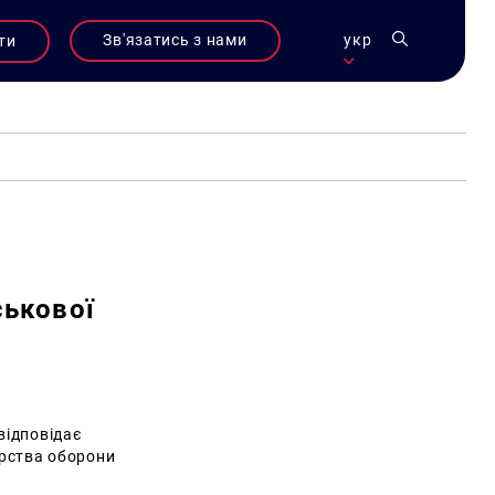
Зв'язатись з нами
укр
ти
ськової
відповідає
ерства оборони