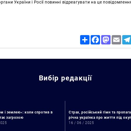
ргани України і Росії повинні відреагувати на це повідомленн
Share
Facebook
Mastodon
Email
Вибір редакції
м і землею»: коли спротив в
Страх, російський гімн та пропага
стає загрозою
річна українка про життя під ок
2025
16 / 06 / 2025