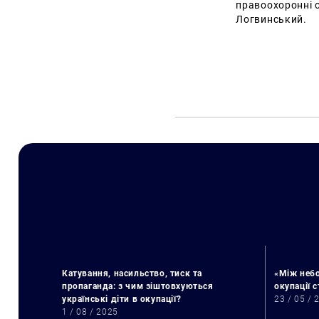
правоохоронні о
Логвинський.
Катування, насильство, тиск та
«Між небо
пропаганда: з чим зіштовхуються
окупації 
українські діти в окупації?
23 / 05 / 
1 / 08 / 2025