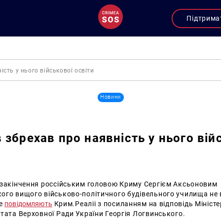
Підтрима
сть у нього військової освіти
Новини
 збрехав про наявність у нього вій
 закінчення россійським головою Криму Сергієм Аксьоновим
ого вищого військово-політичного будівельного училища не 
це
повідомляють
Крим.Реаліі з посиланням на відповідь Мініст
тата Верховної Ради України Георгія Логвинського.