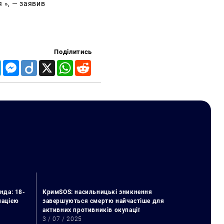
я », — заявив
Поділитись
Telegram
Messenger
Diigo
X
WhatsApp
Reddit
нда: 18-
КримSOS: насильницькі зникнення
упацією
завершуються смертю найчастіше для
активних противників окупації
3 / 07 / 2025