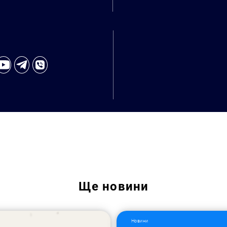
Ще
новини
Пошук за запитом:
Новини