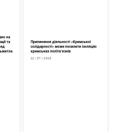
анс на
ції та
Припинення діяльності «Кримської
ряд
солідарності» може посилити ізоляцію
дьжитла
кримських політв’язнів
22 / 07 / 2026