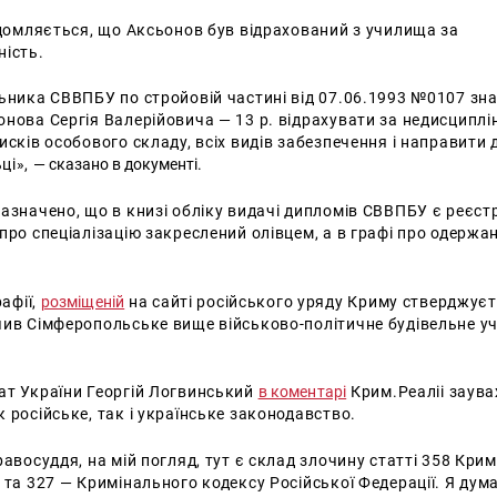
ідомляється, що Аксьонов був відрахований з училища за
ність.
ьника СВВПБУ по стройовій частині від 07.06.1993 №0107 зн
онова Сергія Валерійовича — 13 р.
відрахувати за недисциплі
исків особового складу, всіх видів забезпечення і направити 
ці»,
— сказано в документі.
азначено, що в книзі обліку видачі дипломів СВВПБУ є реєст
про спеціалізацію закреслений олівцем, а в графі про одерж
рафії,
розміщеній
на сайті російського уряду Криму стверджуєт
чив Сімферопольське вище військово-політичне будівельне у
ат України
Георгій Логвинський
в коментарі
Крим.Реаліі
заува
 російське, так і українське законодавство.
равосуддя, на мій погляд, тут є склад злочину статті 358 Кри
 та 327 — Кримінального кодексу Російської Федерації.
Я дум