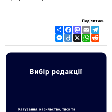
Поділитись
Share
Facebook
Mastodon
Email
Telegr
Messenger
Diigo
X
WhatsApp
Reddit
Вибір редакції
Катування, насильство, тиск та