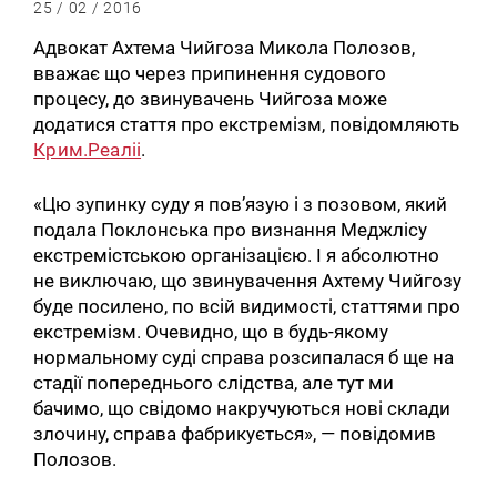
25 / 02 / 2016
Адвокат Ахтема Чийгоза Микола Полозов,
вважає що через припинення судового
процесу, до звинувачень Чийгоза може
додатися стаття про екстремізм, повідомляють
Крим.Реаліі
.
«Цю зупинку суду я пов’язую і з позовом, який
подала Поклонська про визнання Меджлісу
екстремістською організацією. І я абсолютно
не виключаю, що звинувачення Ахтему Чийгозу
буде посилено, по всій видимості, статтями про
екстремізм. Очевидно, що в будь-якому
нормальному суді справа розсипалася б ще на
стадії попереднього слідства, але тут ми
бачимо, що свідомо накручуються нові склади
злочину, справа фабрикується», — повідомив
Полозов.