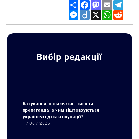
Share
Facebook
Mastodon
Email
Telegr
Messenger
Diigo
X
WhatsApp
Reddit
Вибір редакції
Катування, насильство, тиск та
пропаганда: з чим зіштовхуються
українські діти в окупації?
1 / 08 / 2025