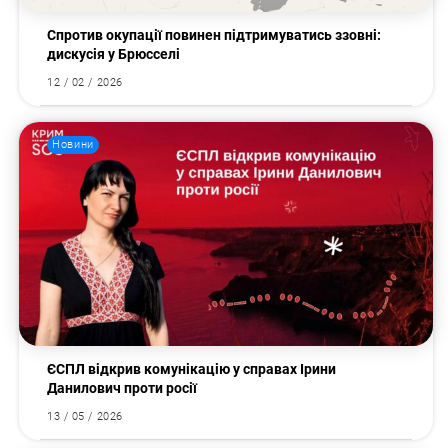
Спротив окупації повинен підтримуватись ззовні:
Пошук за запитом:
дискусія у Брюсселі
12 / 02 / 2026
Новини
ЄСПЛ відкрив комунікацію у справах Ірини
Данилович проти росії
13 / 05 / 2026