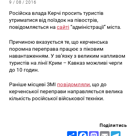
9 / 08 / 2016
Російска влада Керчі просить туристів
утриматися від поїздок на півострів,
повідомляється на
сайті
“адміністрації” міста.
Причиною вказується те, що керченська
поромна переправа працює з піковим
навантаженням. У зв’язку з великим напливом
туристів на лінії Крим – Кавказ можливі черги
до 10 годин.
Раніше місцеві ЗМІ
повідомляли
, що до
керченської переправи направляється велика
кількість російської військової техніки.
Поділитись
Share
Facebook
Mastodon
Email
Telegr