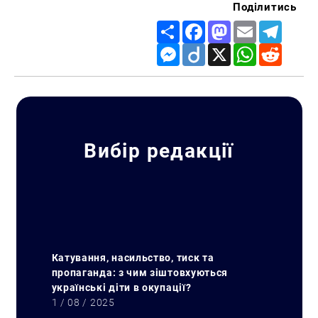
Поділитись
Share
Facebook
Mastodon
Email
Telegr
Messenger
Diigo
X
WhatsApp
Reddit
Вибір редакції
Катування, насильство, тиск та
пропаганда: з чим зіштовхуються
українські діти в окупації?
1 / 08 / 2025