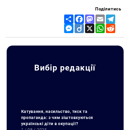
Поділитись
Share
Facebook
Mastodon
Email
Telegr
Messenger
Diigo
X
WhatsApp
Reddit
Вибір редакції
Катування, насильство, тиск та
пропаганда: з чим зіштовхуються
українські діти в окупації?
1 / 08 / 2025