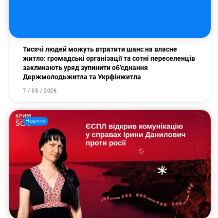
Пошук за запитом:
Тисячі людей можуть втратити шанс на власне
житло: громадські організації та сотні переселенців
закликають уряд зупинити об’єднання
Держмолодьжитла та Укрфінжитла
7 / 05 / 2026
Новини