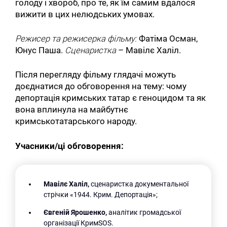
голоду і хвороб, про те, яĸ їм самим вдалося
вижити в цих нелюдських умовах.
Режисер та режисерка фільму:
Фатіма Осман,
Юнус Паша.
Сценаристка
– Мавілє Халіл.
Після перегляду фільму глядачі можуть
доєднатися до обговорення на тему: чому
депортація кримських татар є геноцидом та як
вона вплинула на майбутнє
кримськотатарського народу.
Учасники/ці обговорення:
Мавілє Халіл,
сценаристка документальної
стрічки «1944. Крим. Депортація»;
Євгеній Ярошенко,
аналітик громадської
організації КримSOS.