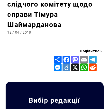
слідчого комітету щодо
справи Тімура
Шаймарданова
12 / 04 / 2018
Поділитись
Share
Facebook
Mastodon
Email
Telegr
Messenger
Diigo
X
WhatsApp
Reddit
Вибір редакції