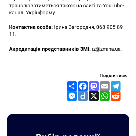
транслюватиметься також на сайті та YouTube-
каналі Укрінформу.
Контактна особа:
Ірина Загородня, 068 905 89
11.
Акредитація представників ЗМІ:
iz@zmina.ua.
Поділитись
Share
Facebook
Mastodon
Email
Telegr
Messenger
Diigo
X
WhatsApp
Reddit