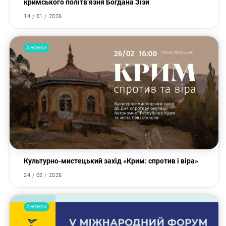
кримського політв’язня Богдана Зізи
14 / 01 / 2026
Анонси
Культурно-мистецький захід «Крим: спротив і віра»
24 / 02 / 2026
Анонси