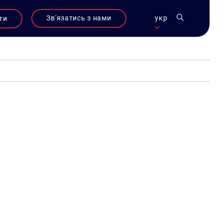
Зв'язатись з нами
укр
ти