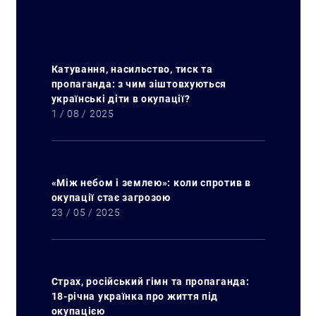
Катування, насильство, тиск та
пропаганда: з чим зіштовхуються
українські діти в окупації?
1 / 08 / 2025
«Між небом і землею»: коли спротив в
окупації стає загрозою
23 / 05 / 2025
Искать:
Страх, російський гімн та пропаганда:
18-річна українка про життя під
окупацією