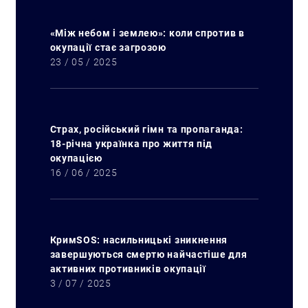
Искать:
«Між небом і землею»: коли спротив в
окупації стає загрозою
23 / 05 / 2025
Страх, російський гімн та пропаганда:
18-річна українка про життя під
окупацією
16 / 06 / 2025
КримSOS: насильницькі зникнення
завершуються смертю найчастіше для
активних противників окупації
3 / 07 / 2025