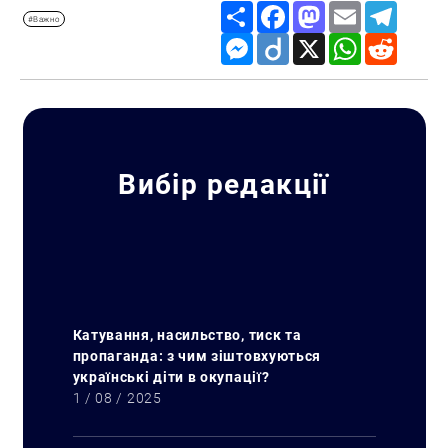
Share
Facebook
Mastodon
Email
Telegr
#Важно
Messenger
Diigo
X
WhatsApp
Reddit
Вибір редакції
Катування, насильство, тиск та
пропаганда: з чим зіштовхуються
українські діти в окупації?
1 / 08 / 2025