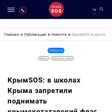
ru
Главная
Публикации
Новости
КрымSOS: в школах К
Новости
#Важно
#Крымские татары
КрымSOS: в школах
Крыма запретили
поднимать
крымскотатарский флаг