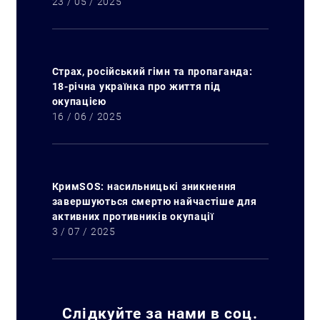
23 / 05 / 2025
Страх, російський гімн та пропаганда:
18-річна українка про життя під
окупацією
16 / 06 / 2025
Искать:
КримSOS: насильницькі зникнення
завершуються смертю найчастіше для
активних противників окупації
3 / 07 / 2025
Слідкуйте за нами в соц.