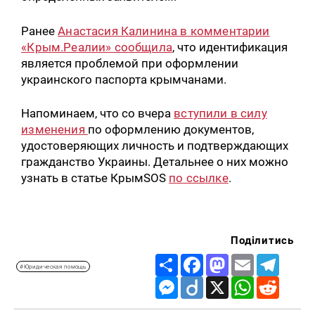
Ранее
Анастасия Калинина в комментарии
«Крым.Реалии» сообщила
, что идентификация
является проблемой при оформлении
украинского паспорта крымчанами.
Напоминаем, что со вчера
вступили в силу
изменения
по оформлению документов,
удостоверяющих личность и подтверждающих
гражданство Украины. Детальнее о них можно
узнать в статье КрымSOS
по ссылке
.
Поділитись
Share
Facebook
Mastodon
Email
Telegr
#Юридическая помощь
Messenger
Diigo
X
WhatsApp
Reddit