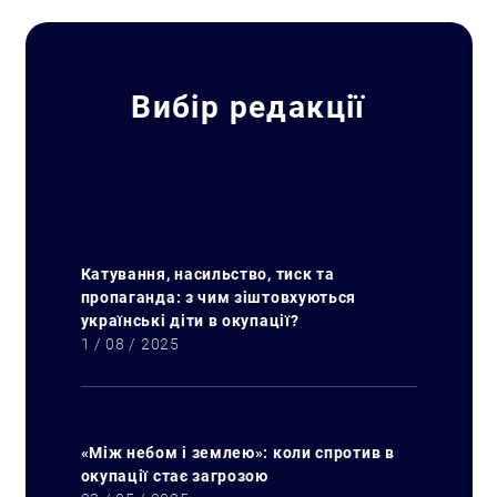
Вибір редакції
Катування, насильство, тиск та
пропаганда: з чим зіштовхуються
українські діти в окупації?
1 / 08 / 2025
«Між небом і землею»: коли спротив в
окупації стає загрозою