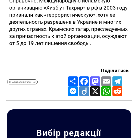
Справочно: Международную исламскую
организацию «Хизб ут-Тахрир» в рф в 2003 году
признали как «террористическую», хотя ее
деятельность разрешена в Украине и многих
других странах. Крымских татар, преследуемых
за причастность к этой организации, осуждают
от 5 до 19 лет лишения свободы.
Поділитись
Share
Facebook
Mastodon
Email
Telegr
#Политзаключенные
Messenger
Diigo
X
WhatsApp
Reddit
Вибір редакції