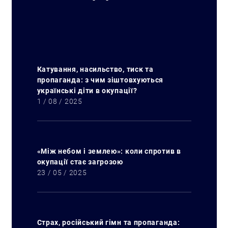
Катування, насильство, тиск та
Искать:
пропаганда: з чим зіштовхуються
українські діти в окупації?
1 / 08 / 2025
«Між небом і землею»: коли спротив в
окупації стає загрозою
23 / 05 / 2025
Страх, російський гімн та пропаганда: