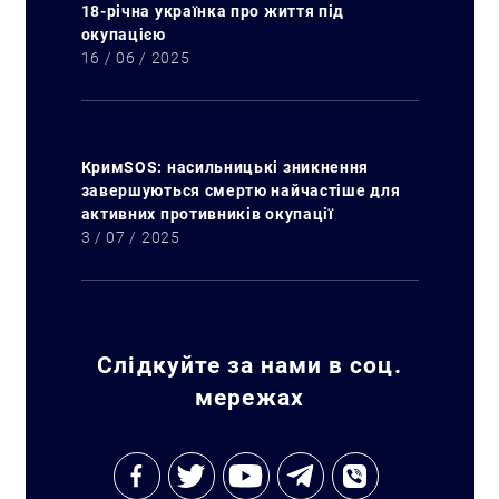
18-річна українка про життя під
окупацією
16 / 06 / 2025
КримSOS: насильницькі зникнення
завершуються смертю найчастіше для
активних противників окупації
3 / 07 / 2025
Слідкуйте за нами в соц.
мережах