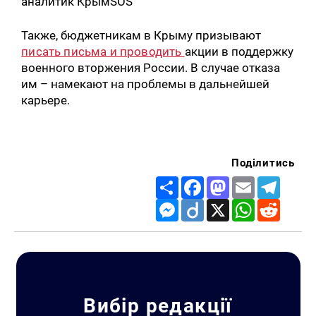
аналитик КрымSOS
Также, бюджетникам в Крыму призывают
писать письма и проводить
акции в поддержку
военного вторжения России. В случае отказа
им – намекают на проблемы в дальнейшей
карьере.
Поділитись
Share
Facebook
Mastodon
Email
Telegr
Messenger
Diigo
X
WhatsApp
Reddit
Вибір редакції