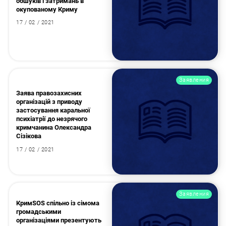
обшуків і затримань в
окупованому Криму
17 / 02 / 2021
Заявления
Заява правозахисних
організацій з приводу
застосування каральної
психіатрії до незрячого
кримчанина Олександра
Сізікова
17 / 02 / 2021
Заявления
КримSOS спільно із сімома
громадськими
організаціями презентують