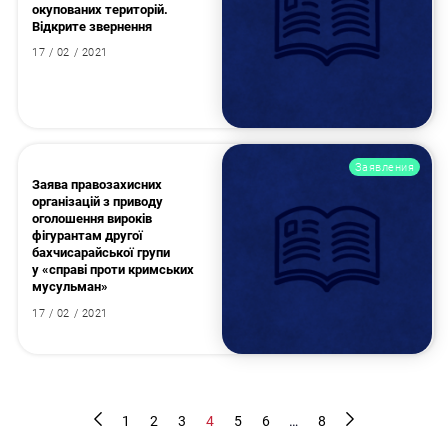
окупованих територій.
Відкрите звернення
17 / 02 / 2021
Заявления
Заява правозахисних
організацій з приводу
оголошення вироків
фігурантам другої
бахчисарайської групи
у «справі проти кримських
мусульман»
17 / 02 / 2021
1
2
3
4
5
6
…
8