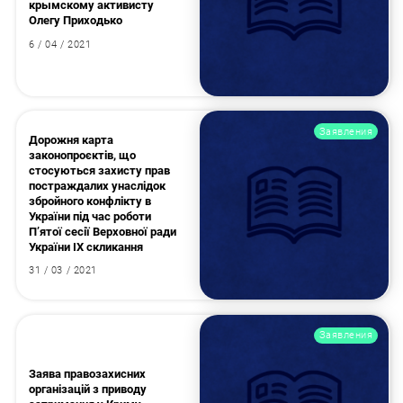
крымскому активисту
Олегу Приходько
6 / 04 / 2021
Заявления
Дорожня карта
законопроєктів, що
стосуються захисту прав
постраждалих унаслідок
збройного конфлікту в
України під час роботи
П’ятої сесії Верховної ради
України ІХ скликання
31 / 03 / 2021
Заявления
Заява правозахисних
організацій з приводу