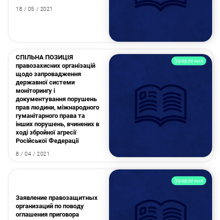
18 / 05 / 2021
СПІЛЬНА ПОЗИЦІЯ
Заявления
правозахисних організацій
щодо запровадження
державної системи
моніторингу і
документування порушень
прав людини, міжнародного
гуманітарного права та
інших порушень, вчинених в
ході збройної агресії
Російської Федерації
8 / 04 / 2021
Заявления
Заявление правозащитных
организаций по поводу
оглашения приговора