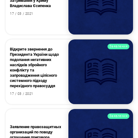
затримання у Криму
Владислава Єсипенка
17 / 03 / 2021
Заявления
Відкрите звернення до
Президента України щодо
подолання негативних
наслідків збройного
конфлікту та
запровадження цілісного
системного підходу
перехідного правосуддя
17 / 03 / 2021
Заявления
Заявление правозащитных
организаций по поводу
оглашения приговора