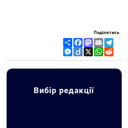
Поділитись
Share
Facebook
Mastodon
Email
Telegr
Messenger
Diigo
X
WhatsApp
Reddit
Вибір редакції