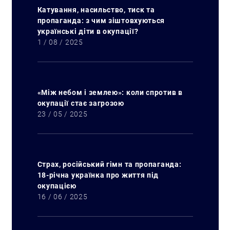
Катування, насильство, тиск та
пропаганда: з чим зіштовхуються
українські діти в окупації?
1 / 08 / 2025
«Між небом і землею»: коли спротив в
окупації стає загрозою
23 / 05 / 2025
Страх, російський гімн та пропаганда:
18-річна українка про життя під
окупацією
16 / 06 / 2025