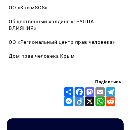
ОО «КрымSOS»
Общественный холдинг «ГРУППА
ВЛИЯНИЯ»
ОО «Региональный центр прав человека»
Дом прав человека Крым
Поділитись
Share
Facebook
Mastodon
Email
Telegr
Messenger
Diigo
X
WhatsApp
Reddit