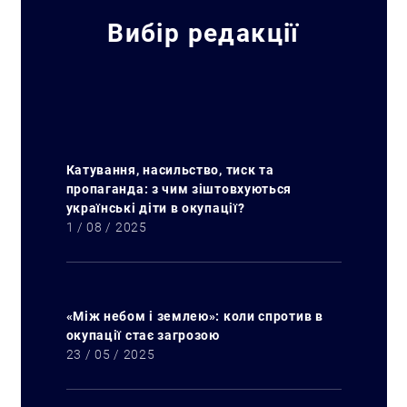
Вибір редакції
Катування, насильство, тиск та
пропаганда: з чим зіштовхуються
українські діти в окупації?
1 / 08 / 2025
«Між небом і землею»: коли спротив в
окупації стає загрозою
23 / 05 / 2025