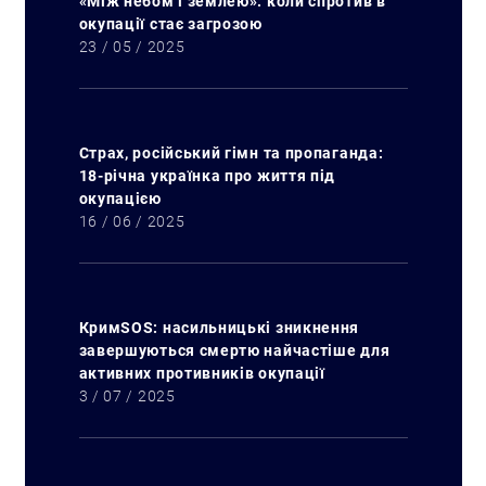
«Між небом і землею»: коли спротив в
окупації стає загрозою
23 / 05 / 2025
Страх, російський гімн та пропаганда:
18-річна українка про життя під
окупацією
16 / 06 / 2025
КримSOS: насильницькі зникнення
завершуються смертю найчастіше для
активних противників окупації
3 / 07 / 2025