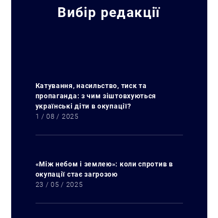
Вибір редакції
Катування, насильство, тиск та
пропаганда: з чим зіштовхуються
українські діти в окупації?
1 / 08 / 2025
«Між небом і землею»: коли спротив в
окупації стає загрозою
23 / 05 / 2025