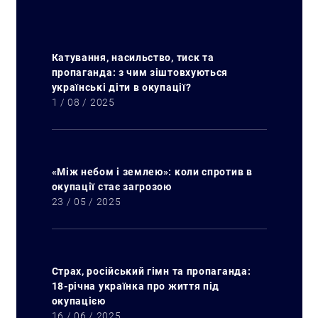
Катування, насильство, тиск та
пропаганда: з чим зіштовхуються
українські діти в окупації?
1 / 08 / 2025
«Між небом і землею»: коли спротив в
окупації стає загрозою
23 / 05 / 2025
Искать:
Страх, російський гімн та пропаганда:
18-річна українка про життя під
окупацією
16 / 06 / 2025