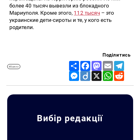
более 40 тысяч вывезли из блокадного
Мариуполя. Кроме этого,
112 тысяч
– это
украинские дети-сироты и те, у кого есть
родители.
Поділитись
Share
Facebook
Mastodon
Email
Telegr
#Важно
Messenger
Diigo
X
WhatsApp
Reddit
Вибір редакції