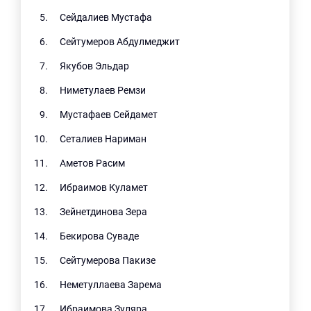
Сейдалиев Мустафа
Сейтумеров Абдулмеджит
Якубов Эльдар
Ниметулаев Ремзи
Мустафаев Сейдамет
Сеталиев Нариман
Аметов Расим
Ибраимов Куламет
Зейнетдинова Зера
Бекирова Суваде
Сейтумерова Пакизе
Неметуллаева Зарема
Ибраимова Зуляра