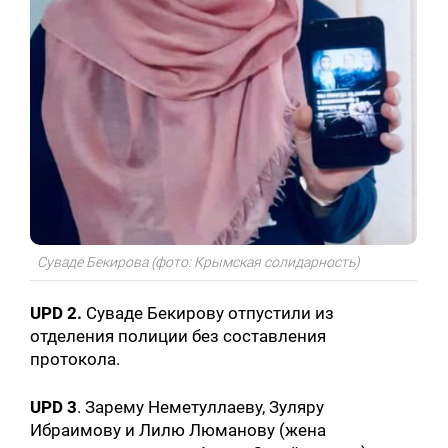
Суваде Бекирова (фото: Крымская солидарность)
UPD 2.
Суваде Бекирову отпустили из
отделения полиции без составления
протокола.
UPD 3
. Зарему Неметуллаеву, Зуляру
Ибраимову и Лилю Люманову (жена