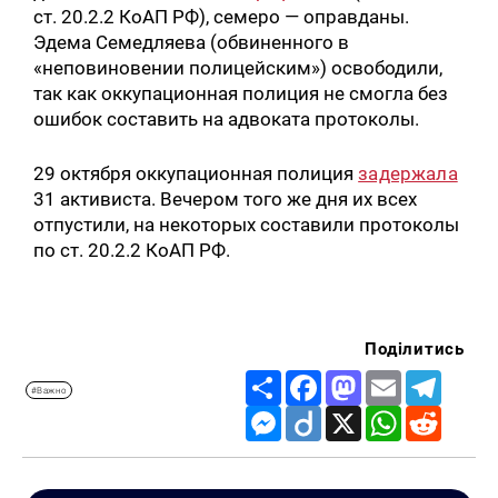
ст. 20.2.2 КоАП РФ), семеро — оправданы.
Эдема Семедляева (обвиненного в
«неповиновении полицейским») освободили,
так как оккупационная полиция не смогла без
ошибок составить на адвоката протоколы.
29 октября оккупационная полиция
задержала
31 активиста. Вечером того же дня их всех
отпустили, на некоторых составили протоколы
по ст. 20.2.2 КоАП РФ.
Поділитись
Share
Facebook
Mastodon
Email
Telegr
#Важно
Messenger
Diigo
X
WhatsApp
Reddit