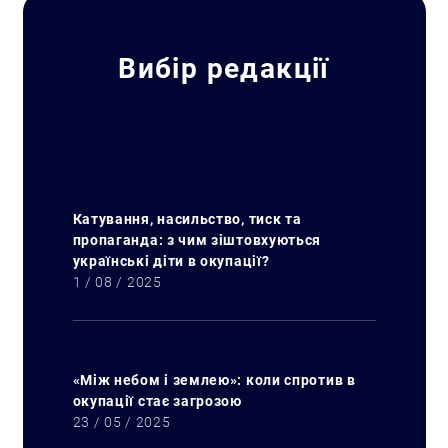
Вибір редакції
Катування, насильство, тиск та
пропаганда: з чим зіштовхуються
українські діти в окупації?
1 / 08 / 2025
«Між небом і землею»: коли спротив в
окупації стає загрозою
23 / 05 / 2025