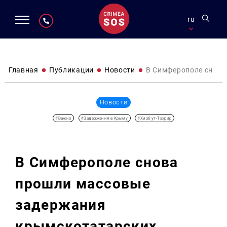
ru
Главная
Публикации
Новости
В Симферополе снова
Новости
#Важно
#Задержания в Крыму
#Хизб ут-Тахрир
В Симферополе снова
прошли массовые
задержания
крымскотатарских