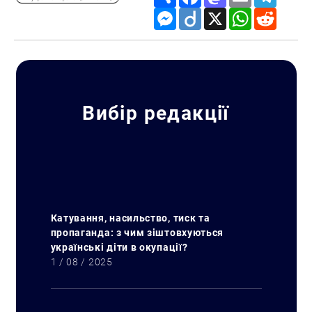
Messenger
Diigo
X
WhatsApp
Reddit
Вибір редакції
Катування, насильство, тиск та
пропаганда: з чим зіштовхуються
українські діти в окупації?
1 / 08 / 2025