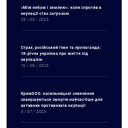
«Між небом і землею»: коли спротив в
окупації стає загрозою
23 / 05 / 2025
Страх, російський гімн та пропаганда:
18-річна українка про життя під
окупацією
16 / 06 / 2025
КримSOS: насильницькі зникнення
завершуються смертю найчастіше для
активних противників окупації
3 / 07 / 2025