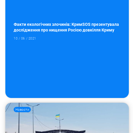
Факти екологічних злочинів: КримSOS презентувала
дослідження про нищення Росією довкілля Криму
10 / 06 / 2021
Новости