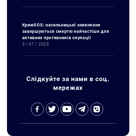
КримSOS: насильницькі зникнення
завершуються смертю найчастіше для
Искать:
активних противників окупації
3 / 07 / 2025
Слідкуйте за нами в соц.
мережах