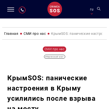
ru
Главная
СМИ про нас
КрымSOS: панические настроени
СМИ про нас
#Керченский мост
КрымSOS: панические
настроения в Крыму
усилились после взрыва
на мосту