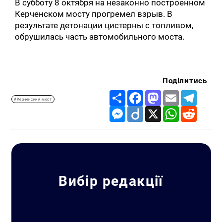
В субботу 8 октября на незаконно построенном
Керченском мосту прогремел взрыв. В
результате детонации цистерны с топливом,
обрушилась часть автомобильного моста.
Поділитись
Share
Facebook
Mastodon
Email
Telegr
#Керченский мост
Messenger
Diigo
X
WhatsApp
Reddit
Вибір редакції