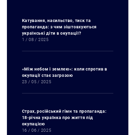
Катування, насильство, тиск та
пропаганда: з чим зіштовхуються
українські діти в окупації?
1 / 08 / 2025
«Між небом і землею»: коли спротив в
окупації стає загрозою
23 / 05 / 2025
Страх, російський гімн та пропаганда:
18-річна українка про життя під
окупацією
16 / 06 / 2025