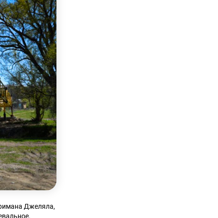
аримана Джеляла,
евальное.