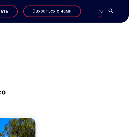
Связаться с нами
ru
жать
«о