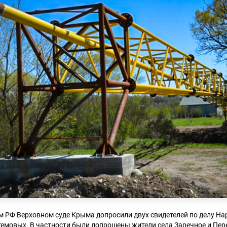
м РФ Верховном суде Крыма допросили двух свидетелей по делу Н
темовых. В частности были допрошены жители села Заречное и Пер