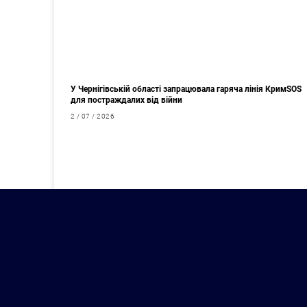
У Чернігівській області запрацювала гаряча лінія КримSOS
для постраждалих від війни
2 / 07 / 2026