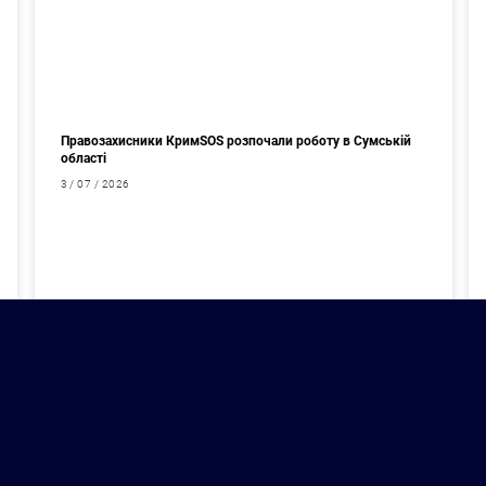
Правозахисники КримSOS розпочали роботу в Сумській
області
3 / 07 / 2026