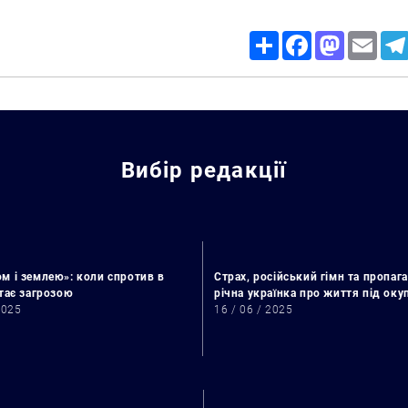
Share
Facebook
Mastodon
Email
Вибір редакції
м і землею»: коли спротив в
Страх, російський гімн та пропага
стає загрозою
річна українка про життя під ок
Искать:
2025
16 / 06 / 2025