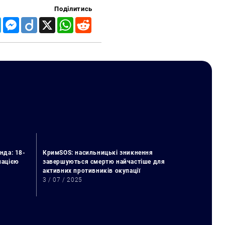
Поділитись
Telegram
Messenger
Diigo
X
WhatsApp
Reddit
нда: 18-
КримSOS: насильницькі зникнення
упацією
завершуються смертю найчастіше для
активних противників окупації
3 / 07 / 2025