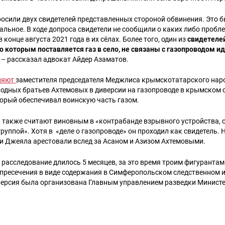
осили двух свидетелей представленных стороной обвинения. Это б
альное. В ходе допроса свидетели не сообщили о каких либо пробле
конце августа 2021 года в их сёлах. Более того, один из
свидетелей
о которым поставляется газ в село, не связаны с газопроводом и
, – рассказал адвокат Айдер Азаматов.
няют
заместителя председателя Меджлиса крымскотатарского нар
одных братьев Ахтемовых в диверсии на газопроводе в крымском 
торый обеспечивал воинскую часть газом.
 также считают виновным в «контрабанде взрывного устройства, 
руппой». Хотя в «деле о газопроводе» он проходил как свидетель. 
 и Джеяла арестовали вслед за Асаном и Азизом Ахтемовыми.
 расследование длилось 5 месяцев, за это время троим фигуранта
 пресечения в виде содержания в Симферопольском следственном 
иверсия была организована Главным управлением разведки Минист