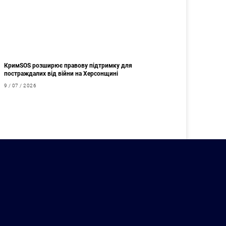
КримSOS розширює правову підтримку для
постраждалих від війни на Херсонщині
9 / 07 / 2026