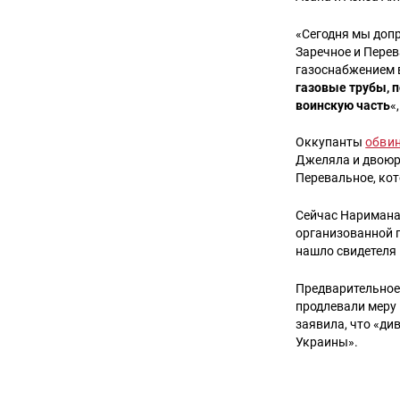
«Сегодня мы допр
Заречное и Перев
газоснабжением в 
газовые трубы, п
воинскую часть
«
Оккупанты
обви
Джеляла и двоюр
Перевальное, ко
Сейчас Наримана
организованной г
нашло свидетеля
Предварительное
продлевали меру
заявила, что «д
Украины».