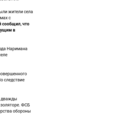
ыли жители села
мах с
 сообщил, что
дущим в
ода Наримана
селе
совершенного
Но следствие
м дважды
изоляторе. ФСБ
ерства обороны