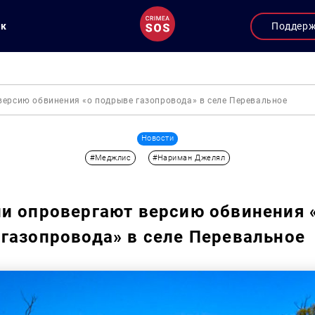
ук
Поддер
версию обвинения «о подрыве газопровода» в селе Перевальное
Новости
#Меджлис
#Нариман Джелял
и опровергают версию обвинения 
газопровода» в селе Перевальное