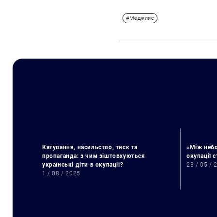
#Меджлис
Катування, насильство, тиск та
«Між небо
пропаганда: з чим зіштовхуються
окупації 
українські діти в окупації?
23 / 05 / 
1 / 08 / 2025