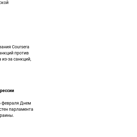
ской
вания Coursera
анкций против
 из-за санкций,
грессии
26 февраля Днем
стен парламента
краины.