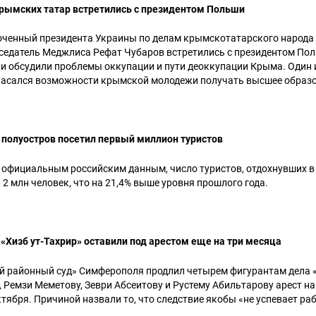
рымских татар встретились с президентом Польши
оченный президента Украины по делам крымскотатарского народа
седатель Меджлиса Рефат Чубаров встретились с президентом По
 и обсудили проблемы оккупации и пути деоккупации Крыма. Один
касался возможности крымской молодежи получать высшее образо
 полуостров посетил первый миллион туристов
о официальным российским данным, число туристов, отдохнувших в
, 2 млн человек, что на 21,4% выше уровня прошлого года.
«Хизб ут-Тахрир» оставили под арестом еще на три месяца
ий районный суд» Симферополя продлил четырем фигурантам дела «
 Ремзи Меметову, Зеври Абсеитову и Рустему Абильтарову арест на
ктября. Причиной назвали то, что следствие якобы «не успевает ра