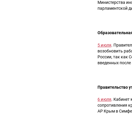
Министерства ин
парламентской д
Образовательная
5 июля
. Правите
возобновить раб
России, так как 
введенных после
Правительство у
6 июля
. Кабинет
сопротивления к
АР Крым в Симфе