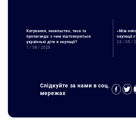
Катування, насильство, тиск та
«Між небо
пропаганда: з чим зіштовхуються
окупації 
українські діти в окупації?
23 / 05 / 
1 / 08 / 2025
Слідкуйте за нами в соц.
мережах