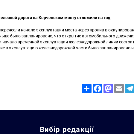
елезной дороги на Керченском мосту отложили на год
и перенесли начало эксплуатации моста через пролив в оккупирова
аньше было запланировано, что открытие автомобильного движения
и начало временной эксплуатации железнодорожной линии состоит
ние в эксплуатацию железнодорожной части было запланировано н
Share
Facebook
Mastodon
Email
Вибір редакції