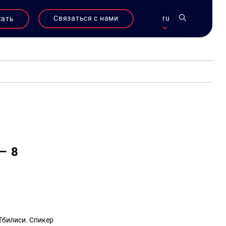
Связаться с нами
ru
жать
— 8
Тбилиси. Спикер