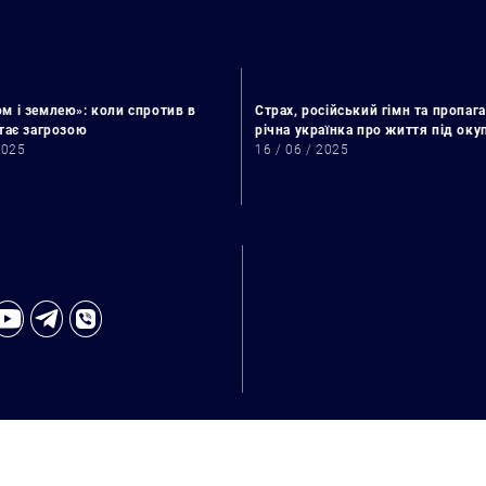
Искать:
м і землею»: коли спротив в
Страх, російський гімн та пропага
стає загрозою
річна українка про життя під ок
2025
16 / 06 / 2025