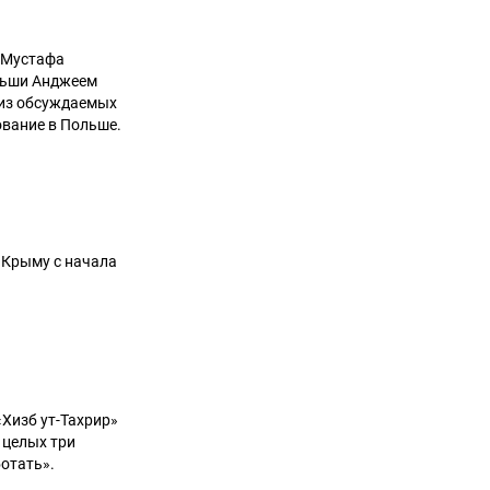
 Мустафа
льши Анджеем
 из обсуждаемых
вание в Польше.
 Крыму с начала
Хизб ут-Тахрир»
 целых три
ботать».