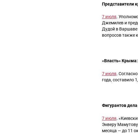
Представители к
7 июля
. Уполном
Джемилев и пред
Дудой в Варшаве
вопросов также 
«Власть» Крыма:
7 июля
. Согласн
года, составило 1
Фигурантов дела 
7 июля
. «Киевск
Энверу Мамутову,
месяца — до 11 о