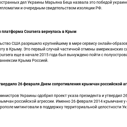
остранных дел Украины Марьяна Беца назвала это победой украин
ипломатии и очередным свидетельством изоляции РФ.
 платформа Coursera вернулась в Крым
льство США разрешило крупнейшему в мире сервису онлайн-образо
оту в Крыму. Это первый случай частичной отмены американских с
Coursera еще в начале 2015 года был вынуждено пойти с полуострова
 аннексии Крыма Россией.
твердило 26 февраля Днем сопротивления крымчан российской а
 министров Украины одобрил проект указа президента и утвердил 
рымчан российской агрессии. Именно 26 февраля 2014 крымчане у 
рополе митинговали в поддержку территориальной целостности У