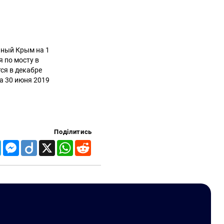
нный Крым на 1
 по мосту в
ся в декабре
а 30 июня 2019
Поділитись
Telegram
Messenger
Diigo
X
WhatsApp
Reddit