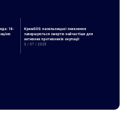
нда: 18-
КримSOS: насильницькі зникнення
упацією
завершуються смертю найчастіше для
активних противників окупації
3 / 07 / 2025