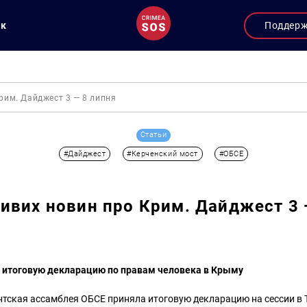
ук
Поддер
рим. Дайджест 3 — 8 липня
Статьи
#Дайджест
#Керченский мост
#ОБСЕ
ивих новин про Крим. Дайджест 3 
 итоговую декларацию по правам человека в Крыму
нтская ассамблея ОБСЕ приняла итоговую декларацию на сессии в 