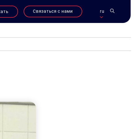
Связаться с нами
ru
жать