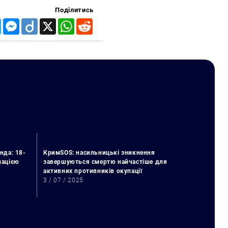
Поділитись
Telegram
Messenger
Diigo
X
WhatsApp
Reddit
нда: 18-
КримSOS: насильницькі зникнення
упацією
завершуються смертю найчастіше для
активних противників окупації
3 / 07 / 2025