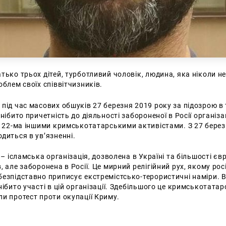
тько трьох дітей, турботливий чоловік, людина, яка ніколи 
облем своїх співвітчизників.
під час масових обшуків 27 березня 2019 року за підозрою в 
нібито причетність до діяльності забороненої в Росії організац
з 22-ма іншими кримськотатарськими активістами. З 27 бере
диться в ув’язненні.
 – ісламська організація, дозволена в Україні та більшості єв
, але заборонена в Росії. Це мирний релігійний рух, якому рос
езпідставно приписує екстремістсько-терористичні наміри. В
нібито участі в цій організації. Здебільшого це кримськотатар
и протест проти окупації Криму.