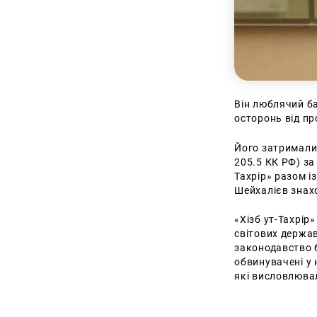
Він люблячий ба
осторонь від пр
Його затримали 
205.5 КК РФ) за 
Тахрір» разом і
Шейхалієв знахо
«Хізб ут-Тахрір»
світових держав
законодавство б
обвинувачені у 
які висловлювал