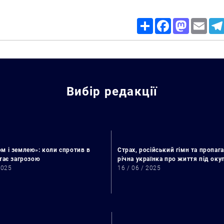
Share
Facebook
Mastodon
Email
Вибір редакції
м і землею»: коли спротив в
Страх, російський гімн та пропага
стає загрозою
річна українка про життя під ок
Искать:
2025
16 / 06 / 2025