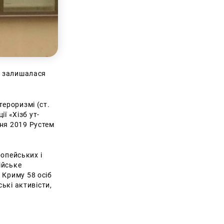
не залишалася
тероризмі (ст.
ії «Хізб ут-
зня 2019 Рустем
ропейських і
ійське
 Криму 58 осіб
ські активісти,