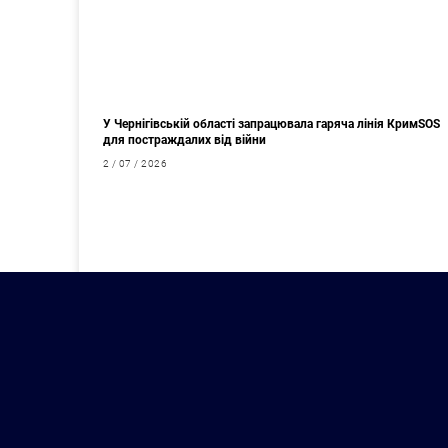
У Чернігівській області запрацювала гаряча лінія КримSOS
для постраждалих від війни
2 / 07 / 2026