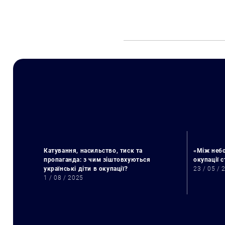
Катування, насильство, тиск та
«Між небо
пропаганда: з чим зіштовхуються
окупації 
українські діти в окупації?
23 / 05 / 
1 / 08 / 2025