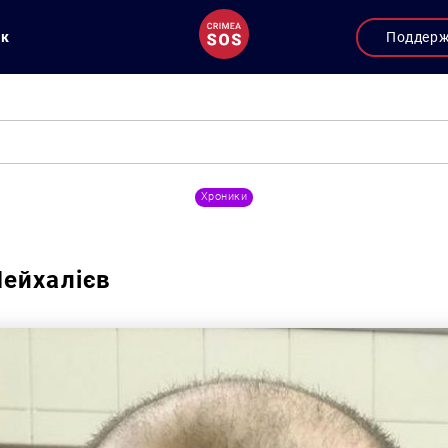
ук
Поддер
Хроники
ейхалієв