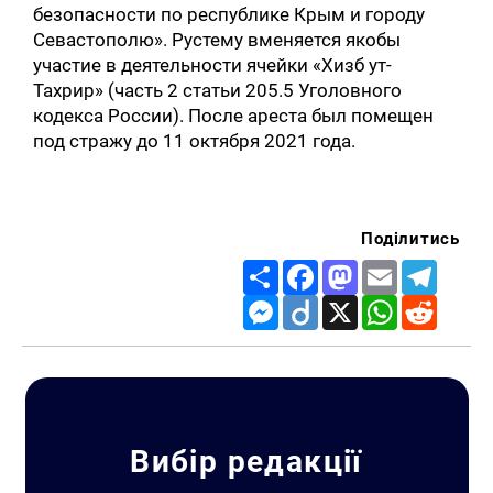
безопасности по республике Крым и городу
Севастополю». Рустему вменяется якобы
участие в деятельности ячейки «Хизб ут-
Тахрир» (часть 2 статьи 205.5 Уголовного
кодекса России). После ареста был помещен
под стражу до 11 октября 2021 года.
Поділитись
Share
Facebook
Mastodon
Email
Telegr
Messenger
Diigo
X
WhatsApp
Reddit
Вибір редакції