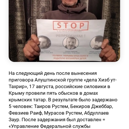
На следующий день после вынесения
приговора Алуштинской группе «дела Хизб ут-
Тахрир», 17 августа, российские силовики в
Крыму провели пять обысков в домах
крымских татар. В результате было задержано
5 человек: Таиров Рустем, Бекиров Джеббар,
Февзиев Раиф, Мурасов Рустем, Абдуллаев
Заур. После задержания был доставлен =
«Управление Федеральной службы