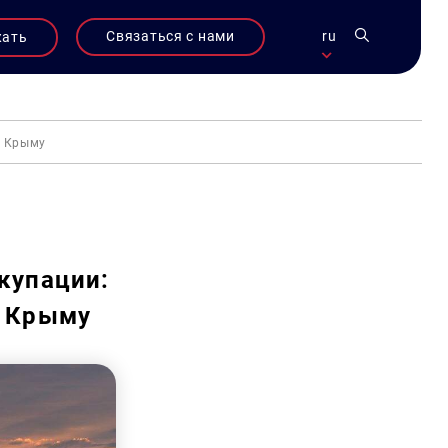
Связаться с нами
ru
жать
в Крыму
купации:
в Крыму