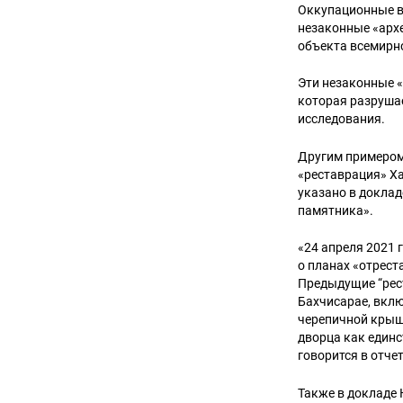
Оккупационные вл
незаконные «архе
объекта всемирн
Эти незаконные «
которая разруша
исследования.
Другим примером
«реставрация» Ха
указано в доклад
памятника».
«24 апреля 2021
о планах «отрес
Предыдущие “рес
Бахчисарае, вкл
черепичной крыши
дворца как един
говорится в отчет
Также в докладе