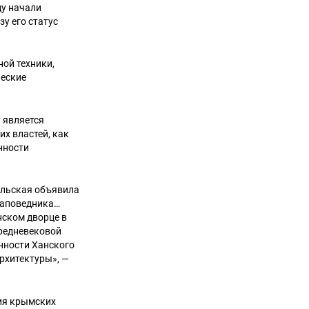
ду начали
у его статус
ной техники,
ческие
 является
х властей, как
нности
ельская объявила
заповедника…
нском дворце в
средневековой
нности Ханского
рхитектуры», —
ия крымских