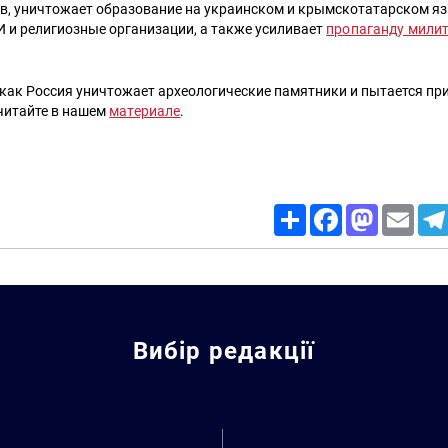
ов, уничтожает образование на украинском и крымскотатарском яз
 и религиозные организации, а также усиливает
пропаганду мили
 как Россия уничтожает археологические памятники и пытается пр
читайте в нашем
материале
.
Share
Facebook
Mastodon
Email
Вибір редакції