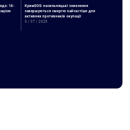
нда: 18-
КримSOS: насильницькі зникнення
упацією
завершуються смертю найчастіше для
активних противників окупації
3 / 07 / 2025