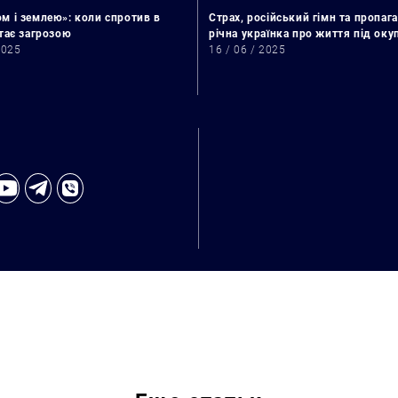
м і землею»: коли спротив в
Страх, російський гімн та пропага
стає загрозою
річна українка про життя під ок
2025
16 / 06 / 2025