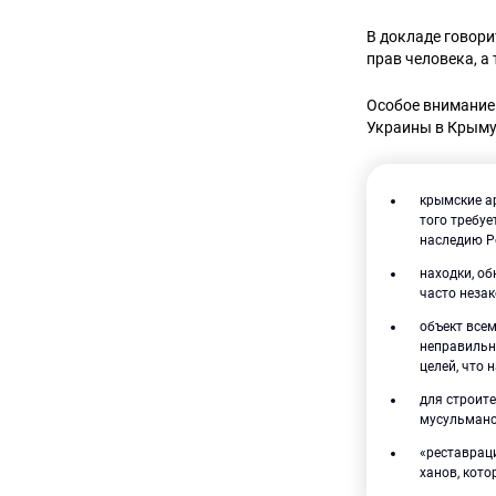
В докладе говор
прав человека, а
Особое внимание
Украины в Крым
крымские а
того требу
наследию Р
находки, о
часто неза
объект все
неправильн
целей, что 
для строите
мусульманс
«реставрац
ханов, кото