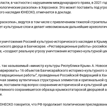
асти, в частности с нарушением международного права, в 2021 го
ологические раскопки» в Херсонесе. Это может поставить под угроз
ого наследия ЮНЕСКО, отмечается в докладе.
раскопки», ведутся в том числе с привлечением тяжелой строитель
ет культурные слои и делает невозможным дальнейшие археологи
 уничтожения Россией культурно-исторического наследия в Крыму
нского дворца в Бахчисарае. «Реставрационные работы» российски
е, «создают реальную угрозу уничтожения историко-культурной це
 г. так называемый «министр культуры Республики Крым» А. Новос
таврировать» 16 объектов Бахчисарайского историко-культурного 
таврационные работы”, проведенные Российской Федерацией в Ха
ючая замену аутентичных структурных элементов и оригинальной 
, поставили под вопрос сохранение исторической и культурной це
ственного сохранившегося образца крымскотатарской дворцовой а
е.
Искать:
 ЮНЕСКО говорится, что РФ продолжает политические преследован