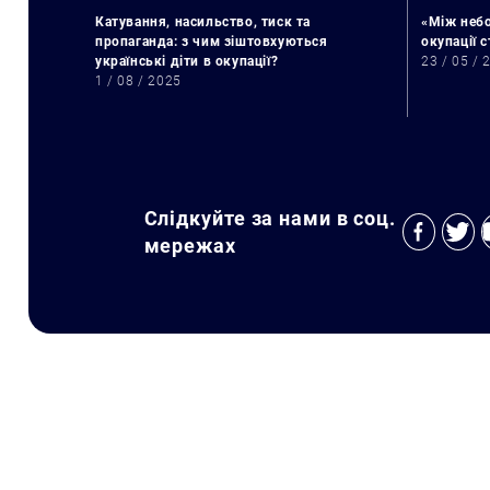
Катування, насильство, тиск та
«Між небо
пропаганда: з чим зіштовхуються
окупації 
українські діти в окупації?
23 / 05 / 
1 / 08 / 2025
Слідкуйте за нами в соц.
мережах