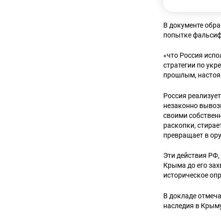
В документе обра
попытке фальсиф
«что Россия испо
стратегии по укр
прошлым, насто
Россия реализует
незаконно вывози
своими собствен
раскопки, стирае
превращает в ору
Эти действия РФ
Крыма до его зах
историческое оп
В докладе отмеча
наследия в Крыму