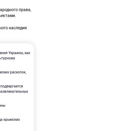
ародного права,
ъектами.
ного наследия
ения Украины, как
льтурному
ских раскопок,
 подвергается
 развлекательных
;
ены
ца крымских