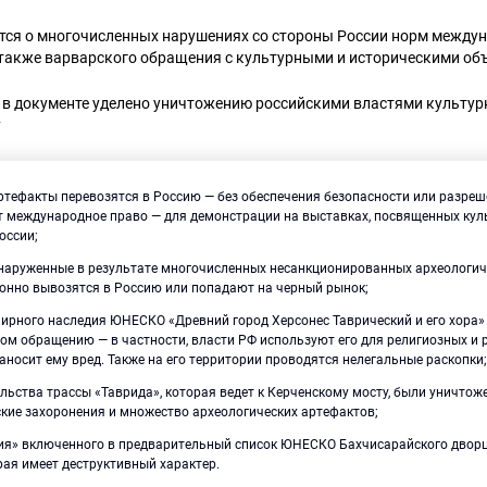
ится о многочисленных нарушениях со стороны России норм междун
 также варварского обращения с культурными и историческими об
 в документе уделено уничтожению российскими властями культур
у
ртефакты перевозятся в Россию — без обеспечения безопасности или разреш
ет международное право — для демонстрации на выставках, посвященных ку
оссии;
бнаруженные в результате многочисленных несанкционированных археологиче
конно вывозятся в Россию или попадают на черный рынок;
мирного наследия ЮНЕСКО «Древний город Херсонес Таврический и его хора»
ом обращению — в частности, власти РФ используют его для религиозных и
наносит ему вред. Также на его территории проводятся нелегальные раскопки
льства трассы «Таврида», которая ведет к Керченскому мосту, были уничтож
кие захоронения и множество археологических артефактов;
ия» включенного в предварительный список ЮНЕСКО Бахчисарайского двор
рая имеет деструктивный характер.