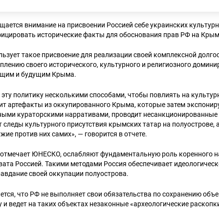
щается внимание на присвоении Россией себе украинских культурн
ицировать исторические факты для обоснования прав РФ на Крым
льзует такое присвоение для реализации своей комплексной долго
еплению своего исторического, культурного и религиозного домин
ящим и будущим Крыма.
 эту политику несколькими способами, чтобы повлиять на культур
т артефакты из оккупированного Крыма, которые затем экспониру
ными кураторскими нарративами, проводит несанкциониро­ванные
т следы культурного присутствия крымских татар на полуострове, 
жие против них самих», — говорится в отчете.
, отмечает ЮНЕСКО, ослабляют фундаментальную роль коренного н
вата Россией. Такими методами Россия обеспечивает идеологическ
равдание своей оккупации полуострова.
ется, что РФ не выполняет свои обязательства по сохранению объ
 и ведет на таких объектах незаконные «археологические раскопк