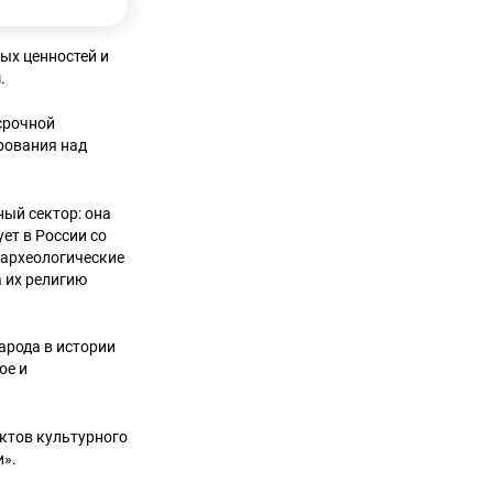
ых ценностей и
.
срочной
ирования над
ный сектор: она
ет в России со
 археологические
а их религию
арода в истории
ое и
ектов культурного
и».