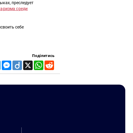
ыках, преследует
таризма среди
исвоить себе
Поділитись
Telegram
Messenger
Diigo
X
WhatsApp
Reddit