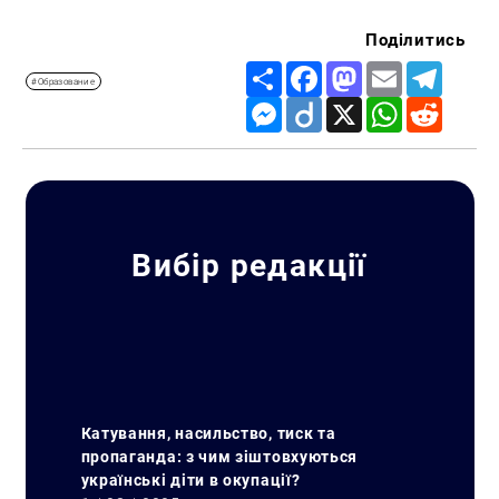
Поділитись
Share
Facebook
Mastodon
Email
Telegr
#Образование
Messenger
Diigo
X
WhatsApp
Reddit
Вибір редакції
Катування, насильство, тиск та
пропаганда: з чим зіштовхуються
українські діти в окупації?