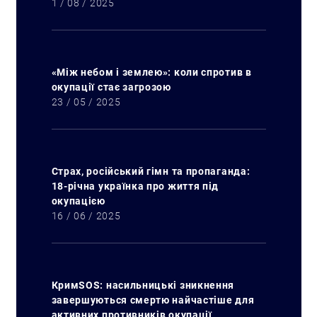
1 / 08 / 2025
«Між небом і землею»: коли спротив в
окупації стає загрозою
23 / 05 / 2025
Страх, російський гімн та пропаганда:
18-річна українка про життя під
окупацією
16 / 06 / 2025
КримSOS: насильницькі зникнення
завершуються смертю найчастіше для
активних противників окупації