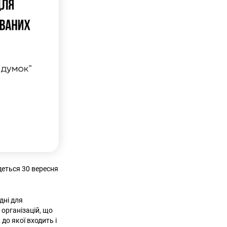
деться 30 вересня
дні для
 організацій, що
до якої входить і