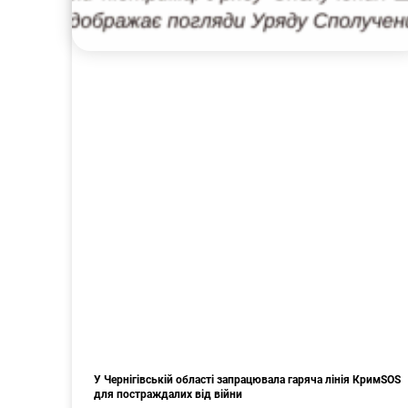
У Чернігівській області запрацювала гаряча лінія КримSOS
для постраждалих від війни