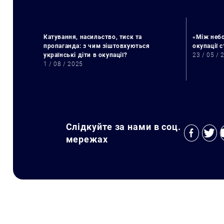
Катування, насильство, тиск та
«Між небо
пропаганда: з чим зіштовхуються
окупації 
українські діти в окупації?
23 / 05 / 
1 / 08 / 2025
Слідкуйте за нами в соц.
мережах