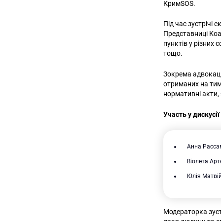
КримSOS.
Під час зустрічі 
Представниці Коа
пунктів у різних 
тощо.
Зокрема адвокаці
отриманих на тимч
нормативні акти,
Участь у дискусії
Анна Расса
Віолета Ар
Юлія Матвій
Модераторка зуст