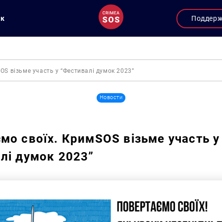
ук
Поддер
OS візьме участь у “Фестивалі думок 2023”
Новости
мо своїх. КримSOS візьме участь у
лі думок 2023”