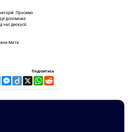
ериторій. Просимо
й. Це допоможе
д час дискусії.
івщина-Мати
Поділитись
Telegram
Messenger
Diigo
X
WhatsApp
Reddit