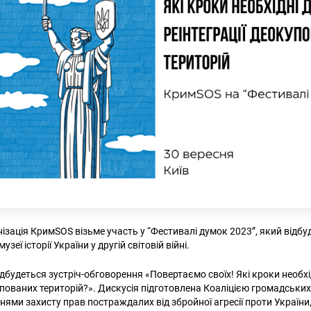
ізація КримSOS візьме участь у “Фестивалі думок 2023”, який відбу
зеї історії України у другій світовій війні.
дбудеться зустріч-обговорення «Повертаємо своїх! Які кроки необхі
упованих територій?». Дискусія підготовлена Коаліцією громадських
ями захисту прав постраждалих від збройної агресії проти України, 