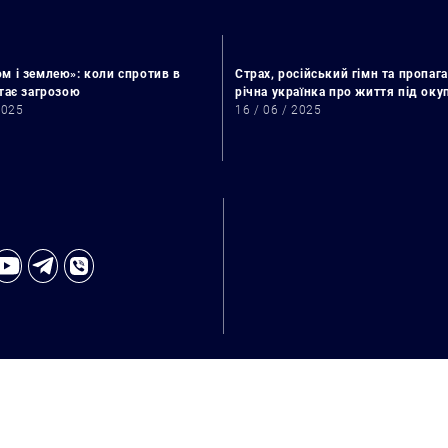
м і землею»: коли спротив в
Страх, російський гімн та пропага
стає загрозою
річна українка про життя під ок
2025
16 / 06 / 2025