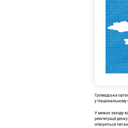
Громадська орган
у Національному му
У межах заходу ві
реінтеграції деок
опікуються питанн