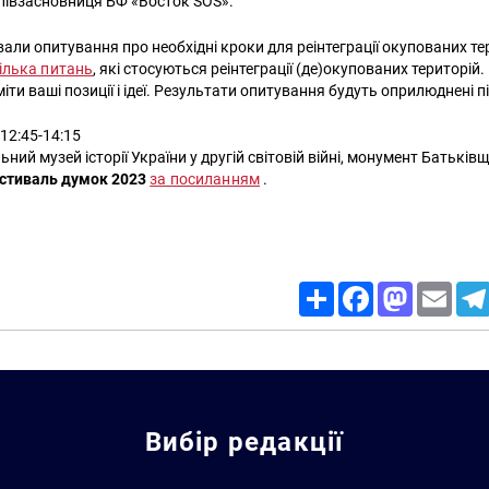
півзасновниця БФ «Восток SOS».
вали опитування про необхідні кроки для реінтеграції окупованих т
кілька питань
, які стосуються реінтеграції (де)окупованих територі
ти ваші позиції і ідеї. Результати опитування будуть оприлюднені пі
 12:45-14:15
ьний музей історії України у другій світовій війні, монумент Батьк
естиваль думок 2023
за посиланням
.
Share
Facebook
Mastodon
Email
Вибір редакції
Искать: