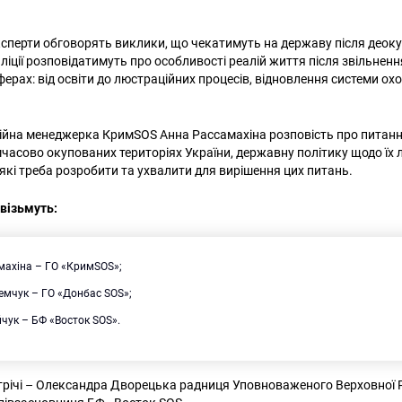
експерти обговорять виклики, що чекатимуть на державу після деокуп
ліції розповідатимуть про особливості реалій життя після звільнен
сферах: від освіти до люстраційних процесів, відновлення системи ох
йна менеджерка КримSOS Анна Рассамахіна розповість про питанн
асово окупованих територіях України, державну політику щодо їх ле
 які треба розробити та ухвалити для вирішення цих питань.
 візьмуть:
махіна – ГО «КримSOS»;
темчук – ГО «Донбас SOS»;
чук – БФ «Восток SOS».
річі – Олександра Дворецька радниця Уповноваженого Верховної Р