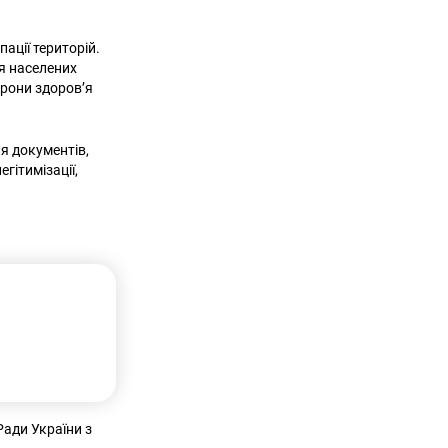
ації територій.
ня населених
орони здоров’я
я документів,
гітимізації,
ади України з