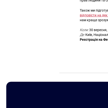
прав людини та с
Також ми підготу
відповісти на де
нам краще зрозумі
Коли:
30 вересня,
Де:
Київ, Націонал
Реєстрація на Ф