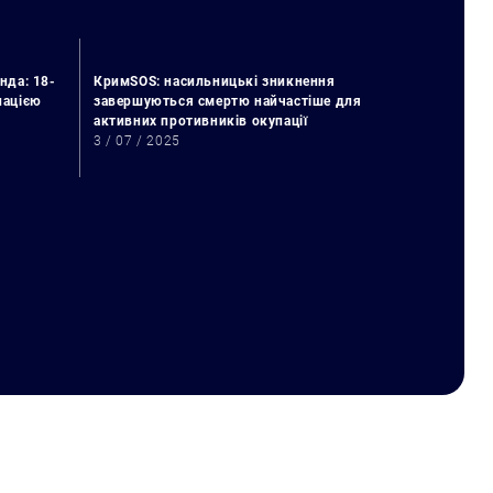
нда: 18-
КримSOS: насильницькі зникнення
упацією
завершуються смертю найчастіше для
активних противників окупації
3 / 07 / 2025